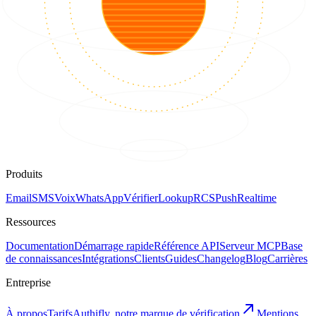
Produits
Email
SMS
Voix
WhatsApp
Vérifier
Lookup
RCS
Push
Realtime
Ressources
Documentation
Démarrage rapide
Référence API
Serveur MCP
Base
de connaissances
Intégrations
Clients
Guides
Changelog
Blog
Carrières
Entreprise
À propos
Tarifs
Authifly, notre marque de vérification
Mentions