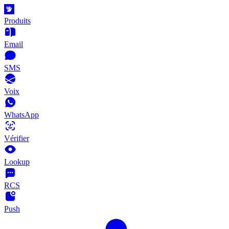
Produits
Email
SMS
Voix
WhatsApp
Vérifier
Lookup
RCS
Push