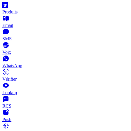
Produits
Email
SMS
Voix
WhatsApp
Vérifier
Lookup
RCS
Push