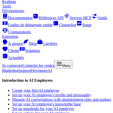
Realtime
Tarifs
Développeurs
Documentation
Références API
Serveur MCP
Outils
Guides de démarrage rapide
Changelog
Statut
Comparaisons
Entreprise
À propos
Blog
Carrières
Clients
Solutions
Actualités
Se connecter
Contacter les ventes
Menu
Marketing
Support
Developer
AI
Introduction to AI Employees
Create your first AI employee
Set up your AI employee's profile and personality
Manage AI conversations with abandonment rules and nudges
Set up your AI employee's knowledge base
Set up guardrails for your AI employee