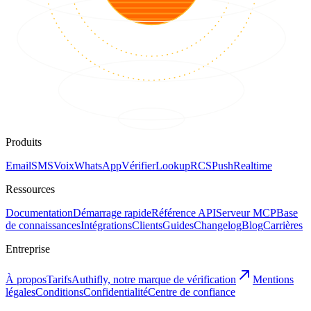
Produits
Email
SMS
Voix
WhatsApp
Vérifier
Lookup
RCS
Push
Realtime
Ressources
Documentation
Démarrage rapide
Référence API
Serveur MCP
Base
de connaissances
Intégrations
Clients
Guides
Changelog
Blog
Carrières
Entreprise
À propos
Tarifs
Authifly, notre marque de vérification
Mentions
légales
Conditions
Confidentialité
Centre de confiance