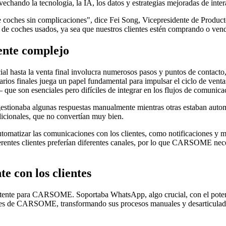
chando la tecnología, la IA, los datos y estrategias mejoradas de intera
 de coches sin complicaciones", dice Fei Song, Vicepresidente de Pro
 de coches usados, ya sea que nuestros clientes estén comprando o ven
ente complejo
ial hasta la venta final involucra numerosos pasos y puntos de contact
arios finales juega un papel fundamental para impulsar el ciclo de vent
que son esenciales pero difíciles de integrar en los flujos de comunicac
tionaba algunas respuestas manualmente mientras otras estaban automat
icionales, que no convertían muy bien.
izar las comunicaciones con los clientes, como notificaciones y men
rentes clientes preferían diferentes canales, por lo que CARSOME nece
e con los clientes
potente para CARSOME. Soportaba WhatsApp, algo crucial, con el pote
nes de CARSOME, transformando sus procesos manuales y desarticulados 