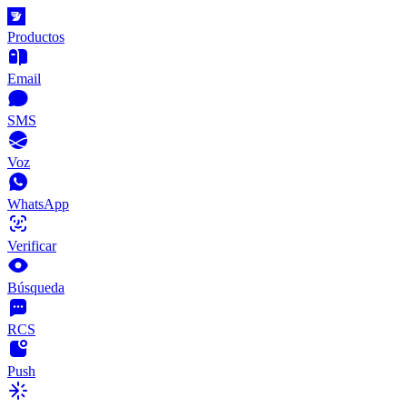
Productos
Email
SMS
Voz
WhatsApp
Verificar
Búsqueda
RCS
Push