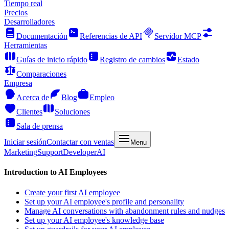
Tiempo real
Precios
Desarrolladores
Documentación
Referencias de API
Servidor MCP
Herramientas
Guías de inicio rápido
Registro de cambios
Estado
Comparaciones
Empresa
Acerca de
Blog
Empleo
Clientes
Soluciones
Sala de prensa
Iniciar sesión
Contactar con ventas
Menu
Marketing
Support
Developer
AI
Introduction to AI Employees
Create your first AI employee
Set up your AI employee's profile and personality
Manage AI conversations with abandonment rules and nudges
Set up your AI employee's knowledge base