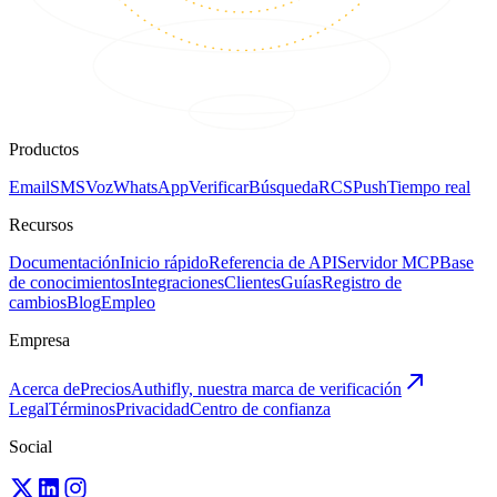
Productos
Email
SMS
Voz
WhatsApp
Verificar
Búsqueda
RCS
Push
Tiempo real
Recursos
Documentación
Inicio rápido
Referencia de API
Servidor MCP
Base
de conocimientos
Integraciones
Clientes
Guías
Registro de
cambios
Blog
Empleo
Empresa
Acerca de
Precios
Authifly, nuestra marca de verificación
Legal
Términos
Privacidad
Centro de confianza
Social