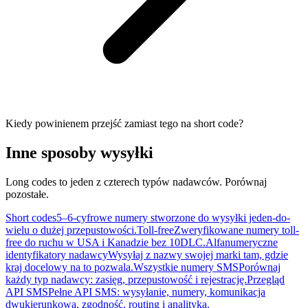
Kiedy powinienem przejść zamiast tego na short code?
Inne sposoby wysyłki
Long codes to jeden z czterech typów nadawców. Porównaj
pozostałe.
Short codes
5–6-cyfrowe numery stworzone do wysyłki jeden-do-
wielu o dużej przepustowości.
Toll-free
Zweryfikowane numery toll-
free do ruchu w USA i Kanadzie bez 10DLC.
Alfanumeryczne
identyfikatory nadawcy
Wysyłaj z nazwy swojej marki tam, gdzie
kraj docelowy na to pozwala.
Wszystkie numery SMS
Porównaj
każdy typ nadawcy: zasięg, przepustowość i rejestrację.
Przegląd
API SMS
Pełne API SMS: wysyłanie, numery, komunikacja
dwukierunkowa, zgodność, routing i analityka.