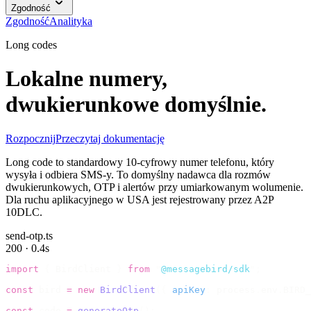
Zgodność
Zgodność
Analityka
Long codes
Lokalne numery,
dwukierunkowe domyślnie.
Rozpocznij
Przeczytaj dokumentację
Long code to standardowy 10-cyfrowy numer telefonu, który
wysyła i odbiera SMS-y. To domyślny nadawca dla rozmów
dwukierunkowych, OTP i alertów przy umiarkowanym wolumenie.
Dla ruchu aplikacyjnego w USA jest rejestrowany przez A2P
10DLC.
send-otp.ts
200 · 0.4s
import
 {
 BirdClient 
}
 from
 "
@messagebird/sdk
"
;
const
 bird 
=
 new
 BirdClient
({
 apiKey
:
 process
.
env
.
BIRD_
const
 code 
=
 generateOtp
();