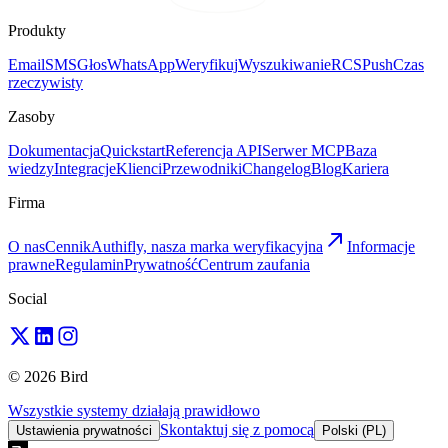
Produkty
Email
SMS
Głos
WhatsApp
Weryfikuj
Wyszukiwanie
RCS
Push
Czas
rzeczywisty
Zasoby
Dokumentacja
Quickstart
Referencja API
Serwer MCP
Baza
wiedzy
Integracje
Klienci
Przewodniki
Changelog
Blog
Kariera
Firma
O nas
Cennik
Authifly, nasza marka weryfikacyjna
Informacje
prawne
Regulamin
Prywatność
Centrum zaufania
Social
© 2026 Bird
Wszystkie systemy działają prawidłowo
Skontaktuj się z pomocą
Ustawienia prywatności
Polski (PL)