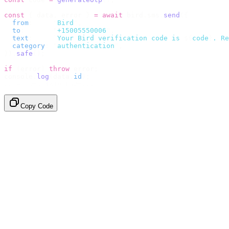
const
 {
 data
,
 error 
}
 =
 await
 bird
.
sms
.
send
({
  from
:
     "
Bird
"
,
  to
:
       "
+15005550006
"
,
  text
:
     `
Your Bird verification code is 
${
code
}
. Re
  category
:
 "
authentication
"
,
}).
safe
();
if
 (
error
)
 throw
 error
;
console
.
log
(
data
.
id
);
// → "sms_4kT01Lq2m..."
Copy Code