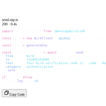
send-otp.ts
200 · 0.4s
import
 {
 BirdClient 
}
 from
 "
@messagebird/sdk
"
;
const
 bird 
=
 new
 BirdClient
({
 apiKey
:
 process
.
env
.
BIRD_
const
 code 
=
 generateOtp
();
const
 {
 data
,
 error 
}
 =
 await
 bird
.
sms
.
send
({
  from
:
     "
Bird
"
,
  to
:
       "
+15005550006
"
,
  text
:
     `
Your Bird verification code is 
${
code
}
. Re
  category
:
 "
authentication
"
,
}).
safe
();
if
 (
error
)
 throw
 error
;
console
.
log
(
data
.
id
);
// → "sms_4kT01Lq2m..."
Copy Code