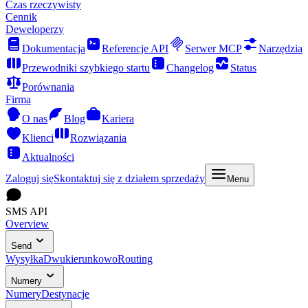
Czas rzeczywisty
Cennik
Deweloperzy
Dokumentacja
Referencje API
Serwer MCP
Narzędzia
Przewodniki szybkiego startu
Changelog
Status
Porównania
Firma
O nas
Blog
Kariera
Klienci
Rozwiązania
Aktualności
Zaloguj się
Skontaktuj się z działem sprzedaży
Menu
SMS API
Overview
Send
Wysyłka
Dwukierunkowo
Routing
Numery
Numery
Destynacje