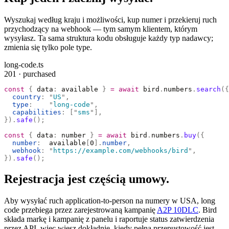
Wyszukaj według kraju i możliwości, kup numer i przekieruj ruch
przychodzący na webhook — tym samym klientem, którym
wysyłasz. Ta sama struktura kodu obsługuje każdy typ nadawcy;
zmienia się tylko pole type.
long-code.ts
201 · purchased
const
 {
 data
:
 available 
}
 =
 await
 bird
.
numbers
.
search
({
  country
:
 "
US
"
,
  type
:
    "
long-code
"
,
  capabilities
:
 [
"
sms
"
],
}).
safe
();
const
 {
 data
:
 number 
}
 =
 await
 bird
.
numbers
.
buy
({
  number
:
  available
[
0
].
number
,
  webhook
:
 "
https://example.com/webhooks/bird
"
,
}).
safe
();
Rejestracja jest częścią umowy.
Aby wysyłać ruch application-to-person na numery w USA, long
code przebiega przez zarejestrowaną kampanię
A2P 10DLC
. Bird
składa markę i kampanię z panelu i raportuje status zatwierdzenia
przez API, więc wiesz dokładnie, kiedy pełna przepustowość jest