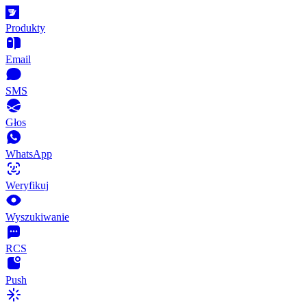
Produkty
Email
SMS
Głos
WhatsApp
Weryfikuj
Wyszukiwanie
RCS
Push