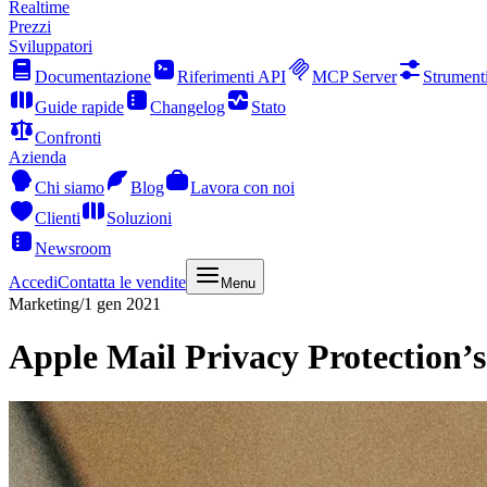
Realtime
Prezzi
Sviluppatori
Documentazione
Riferimenti API
MCP Server
Strument
Guide rapide
Changelog
Stato
Confronti
Azienda
Chi siamo
Blog
Lavora con noi
Clienti
Soluzioni
Newsroom
Accedi
Contatta le vendite
Menu
Marketing
/
1 gen 2021
Apple Mail Privacy Protection’