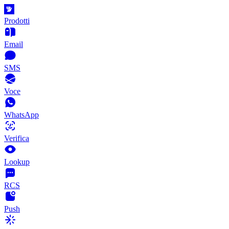
Prodotti
Email
SMS
Voce
WhatsApp
Verifica
Lookup
RCS
Push