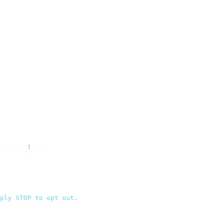
API_KEY
!
 });
ply STOP to opt out.
`
,