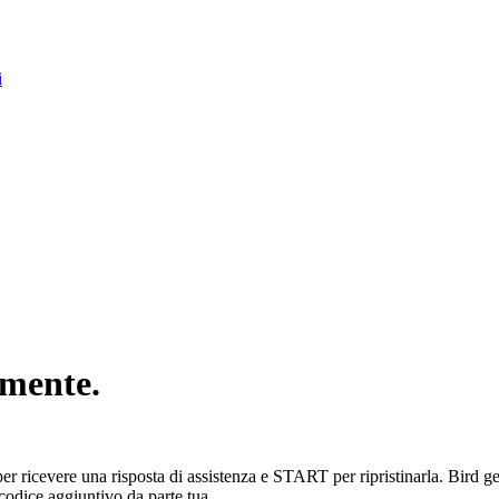
i
amente.
er ricevere una risposta di assistenza e START per ripristinarla. Bird g
codice aggiuntivo da parte tua.