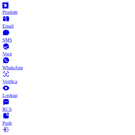
Prodotti
Email
SMS
Voce
WhatsApp
Verifica
Lookup
RCS
Push