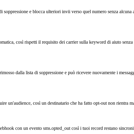
i soppressione e blocca ulteriori invii verso quel numero senza alcuna a
atica, così rispetti il requisito dei carrier sulla keyword di aiuto senza
rimosso dalla lista di soppressione e può ricevere nuovamente i messaggi
ire un'audience, così un destinatario che ha fatto opt-out non rientra ma
o webhook con un evento sms.opted_out così i tuoi record restano sinc