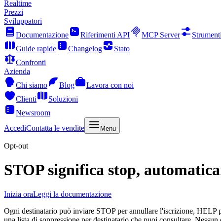
Realtime
Prezzi
Sviluppatori
Documentazione
Riferimenti API
MCP Server
Strument
Guide rapide
Changelog
Stato
Confronti
Azienda
Chi siamo
Blog
Lavora con noi
Clienti
Soluzioni
Newsroom
Accedi
Contatta le vendite
Menu
Opt-out
STOP significa stop, automatic
Inizia ora
Leggi la documentazione
Ogni destinatario può inviare STOP per annullare l'iscrizione, HELP p
una lista di soppressione per destinatario che puoi consultare. Nessun 