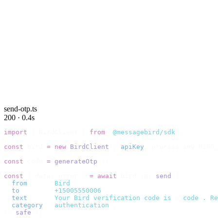
send-otp.ts
200 · 0.4s
import
 {
 BirdClient 
}
 from
 "
@messagebird/sdk
"
;
const
 bird 
=
 new
 BirdClient
({
 apiKey
:
 process
.
env
.
BIRD_
const
 code 
=
 generateOtp
();
const
 {
 data
,
 error 
}
 =
 await
 bird
.
sms
.
send
({
  from
:
     "
Bird
"
,
  to
:
       "
+15005550006
"
,
  text
:
     `
Your Bird verification code is 
${
code
}
. Re
  category
:
 "
authentication
"
,
}).
safe
();