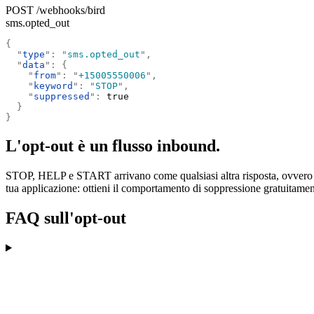
POST /webhooks/bird
sms.opted_out
{
  "
type
"
:
 "
sms.opted_out
"
,
  "
data
"
:
 {
    "
from
"
:
 "
+15005550006
"
,
    "
keyword
"
:
 "
STOP
"
,
    "
suppressed
"
:
 true
  }
}
L'opt-out è un flusso inbound.
STOP, HELP e START arrivano come qualsiasi altra risposta, ovvero
tua applicazione: ottieni il comportamento di soppressione gratuitamente 
FAQ sull'opt-out