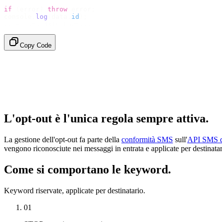
if
 (
error
)
 throw
 error
;
console
.
log
(
data
.
id
);
// → "sms_4kT01Lq2m..."
Copy Code
L'opt-out è l'unica regola sempre attiva.
La gestione dell'opt-out fa parte della
conformità SMS
sull'
API SMS d
vengono riconosciute nei messaggi in entrata e applicate per destinatari
Come si comportano le keyword.
Keyword riservate, applicate per destinatario.
01