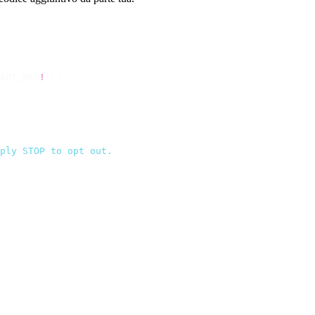
API_KEY
!
 });
ply STOP to opt out.
`
,