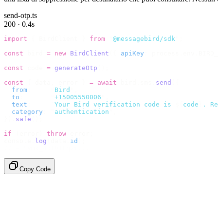
send-otp.ts
200 · 0.4s
import
 {
 BirdClient 
}
 from
 "
@messagebird/sdk
"
;
const
 bird 
=
 new
 BirdClient
({
 apiKey
:
 process
.
env
.
BIRD_
const
 code 
=
 generateOtp
();
const
 {
 data
,
 error 
}
 =
 await
 bird
.
sms
.
send
({
  from
:
     "
Bird
"
,
  to
:
       "
+15005550006
"
,
  text
:
     `
Your Bird verification code is 
${
code
}
. Re
  category
:
 "
authentication
"
,
}).
safe
();
if
 (
error
)
 throw
 error
;
console
.
log
(
data
.
id
);
// → "sms_4kT01Lq2m..."
Copy Code