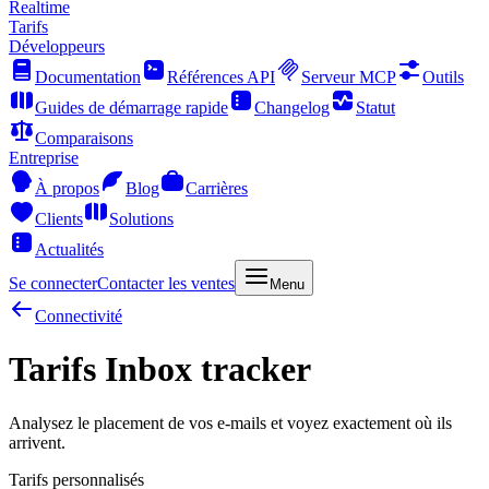
Realtime
Tarifs
Développeurs
Documentation
Références API
Serveur MCP
Outils
Guides de démarrage rapide
Changelog
Statut
Comparaisons
Entreprise
À propos
Blog
Carrières
Clients
Solutions
Actualités
Se connecter
Contacter les ventes
Menu
Connectivité
Tarifs Inbox tracker
Analysez le placement de vos e-mails et voyez exactement où ils
arrivent.
Tarifs personnalisés