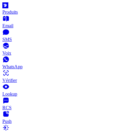
Produits
Email
SMS
Voix
WhatsApp
Vérifier
Lookup
RCS
Push