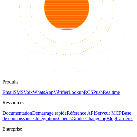
Produits
Email
SMS
Voix
WhatsApp
Vérifier
Lookup
RCS
Push
Realtime
Ressources
Documentation
Démarrage rapide
Référence API
Serveur MCP
Base
de connaissances
Intégrations
Clients
Guides
Changelog
Blog
Carrières
Entreprise