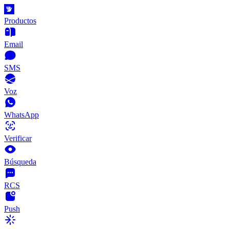
Productos
Email
SMS
Voz
WhatsApp
Verificar
Búsqueda
RCS
Push