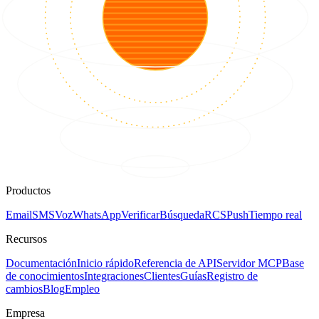
Productos
Email
SMS
Voz
WhatsApp
Verificar
Búsqueda
RCS
Push
Tiempo real
Recursos
Documentación
Inicio rápido
Referencia de API
Servidor MCP
Base
de conocimientos
Integraciones
Clientes
Guías
Registro de
cambios
Blog
Empleo
Empresa