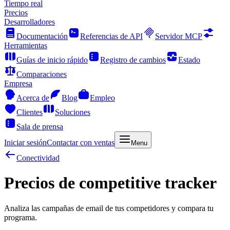
Tiempo real
Precios
Desarrolladores
Documentación
Referencias de API
Servidor MCP
Herramientas
Guías de inicio rápido
Registro de cambios
Estado
Comparaciones
Empresa
Acerca de
Blog
Empleo
Clientes
Soluciones
Sala de prensa
Iniciar sesión
Contactar con ventas
Menu
Conectividad
Precios de competitive tracker
Analiza las campañas de email de tus competidores y compara tu
programa.