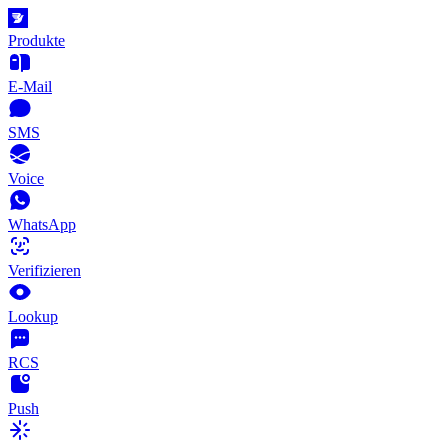
Produkte
E-Mail
SMS
Voice
WhatsApp
Verifizieren
Lookup
RCS
Push