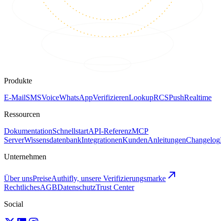
Produkte
E-Mail
SMS
Voice
WhatsApp
Verifizieren
Lookup
RCS
Push
Realtime
Ressourcen
Dokumentation
Schnellstart
API-Referenz
MCP
Server
Wissensdatenbank
Integrationen
Kunden
Anleitungen
Changelog
Unternehmen
Über uns
Preise
Authifly, unsere Verifizierungsmarke
Rechtliches
AGB
Datenschutz
Trust Center
Social