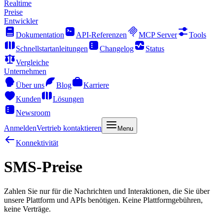
Realtime
Preise
Entwickler
Dokumentation
API-Referenzen
MCP Server
Tools
Schnellstartanleitungen
Changelog
Status
Vergleiche
Unternehmen
Über uns
Blog
Karriere
Kunden
Lösungen
Newsroom
Anmelden
Vertrieb kontaktieren
Menu
Konnektivität
SMS-Preise
Zahlen Sie nur für die Nachrichten und Interaktionen, die Sie über
unsere Plattform und APIs benötigen. Keine Plattformgebühren,
keine Verträge.