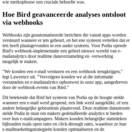
wie merkopbouw een cruciale behoefte was.
Hoe Bird geavanceerde analyses ontsloot
via webhooks
Webhooks zijn geautomatiseerde berichten die vanuit apps worden
verstuurd wanneer er iets gebeurt, en het ene systeem vertellen dat er
iets heeft plaatsgevonden in een ander systeem. Voor Podia opende
Bird's webhook-implementatie een geheel nieuwe wereld van e-
mailanalytics door realtime dataverzameling en -verwerking
mogelijk te maken.
"We konden een e-mail versturen en een webhook terugkrijgen,"
legt Lawrence uit. "Vervolgens konden we al die informatie
verzamelen en e-mailanalytics opbouwen in onze app, aangedreven
door de webhook-events van Bird."
Dit betekende dat Bird het systeem van Podia op de hoogte stelde
wanneer een e-mail werd geopend, een link werd aangeklikt, of een
andere belangrijke gebeurtenis plaatsvond. Deze realtime datastroom
stelde Podia in staat om makers gedetailleerde analytics te bieden
over hun e-mailcampagnes. Makers konden belangrijke statistieken
bijhouden zoals open rates en click-through rates, waardoor ze hun
e-mailmarketingstrategieën konden optimaliseren en de