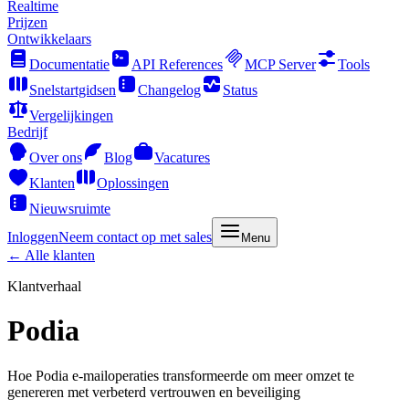
Realtime
Prijzen
Ontwikkelaars
Documentatie
API References
MCP Server
Tools
Snelstartgidsen
Changelog
Status
Vergelijkingen
Bedrijf
Over ons
Blog
Vacatures
Klanten
Oplossingen
Nieuwsruimte
Inloggen
Neem contact op met sales
Menu
← Alle klanten
Klantverhaal
Podia
Hoe Podia e-mailoperaties transformeerde om meer omzet te
genereren met verbeterd vertrouwen en beveiliging