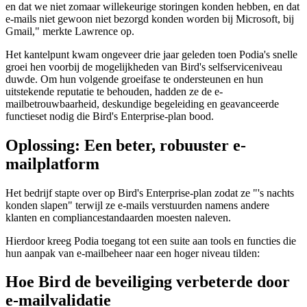
en dat we niet zomaar willekeurige storingen konden hebben, en dat
e-mails niet gewoon niet bezorgd konden worden bij Microsoft, bij
Gmail," merkte Lawrence op.
Het kantelpunt kwam ongeveer drie jaar geleden toen Podia's snelle
groei hen voorbij de mogelijkheden van Bird's selfserviceniveau
duwde. Om hun volgende groeifase te ondersteunen en hun
uitstekende reputatie te behouden, hadden ze de e-
mailbetrouwbaarheid, deskundige begeleiding en geavanceerde
functieset nodig die Bird's Enterprise-plan bood.
Oplossing: Een beter, robuuster e-
mailplatform
Het bedrijf stapte over op Bird's Enterprise-plan zodat ze "'s nachts
konden slapen" terwijl ze e-mails verstuurden namens andere
klanten en compliancestandaarden moesten naleven.
Hierdoor kreeg Podia toegang tot een suite aan tools en functies die
hun aanpak van e-mailbeheer naar een hoger niveau tilden:
Hoe Bird de beveiliging verbeterde door
e-mailvalidatie