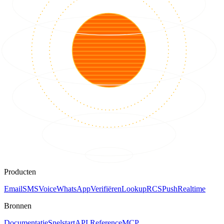
Producten
Email
SMS
Voice
WhatsApp
Verifiëren
Lookup
RCS
Push
Realtime
Bronnen
Documentatie
Snelstart
API Reference
MCP