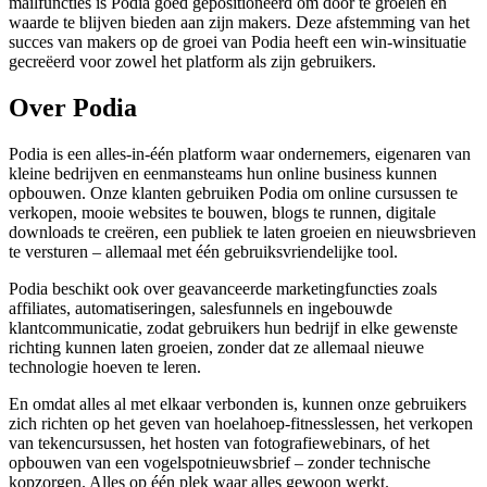
mailfuncties is Podia goed gepositioneerd om door te groeien en
waarde te blijven bieden aan zijn makers. Deze afstemming van het
succes van makers op de groei van Podia heeft een win-winsituatie
gecreëerd voor zowel het platform als zijn gebruikers.
Over Podia
Podia is een alles-in-één platform waar ondernemers, eigenaren van
kleine bedrijven en eenmansteams hun online business kunnen
opbouwen. Onze klanten gebruiken Podia om online cursussen te
verkopen, mooie websites te bouwen, blogs te runnen, digitale
downloads te creëren, een publiek te laten groeien en nieuwsbrieven
te versturen – allemaal met één gebruiksvriendelijke tool.
Podia beschikt ook over geavanceerde marketingfuncties zoals
affiliates, automatiseringen, salesfunnels en ingebouwde
klantcommunicatie, zodat gebruikers hun bedrijf in elke gewenste
richting kunnen laten groeien, zonder dat ze allemaal nieuwe
technologie hoeven te leren.
En omdat alles al met elkaar verbonden is, kunnen onze gebruikers
zich richten op het geven van hoelahoep-fitnesslessen, het verkopen
van tekencursussen, het hosten van fotografiewebinars, of het
opbouwen van een vogelspotnieuwsbrief – zonder technische
kopzorgen. Alles op één plek waar alles gewoon werkt.