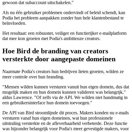
gewoon dat subaccount uitschakelen."
Als nu één gebruiker problemen ondervindt of beleid schendt, kan
Podia het probleem aanpakken zonder hun hele klantenbestand te
beïnvloeden.
Het resultaat: een robuuster, veiliger en functierijker e-mailplatform
dat mee kon groeien met Podia's ambitieuze creators.
Hoe Bird de branding van creators
versterkte door aangepaste domeinen
Naarmate Podia's creators hun bedrijven lieten groeien, wilden ze
meer controle over hun branding.
"Mensen wilden kunnen versturen vanuit hun eigen domein, dus dat
mogelijk maken en hun domein kunnen valideren was belangrijk,"
aldus Lawrence. "Of zelfs via de API. We wilden niet handmatig in
een gebruikersinterface hun domein toevoegen."
De API van Bird stroomlijnde dit proces. Makers konden nu e-mails
versturen vanaf hun eigen domeinen, wat hun professionele
uitstraling versterkte en de afleverbaarheid verbeterde. Deze functie
was bijzonder belangrijk voor Podia's meer gevestigde makers, voor