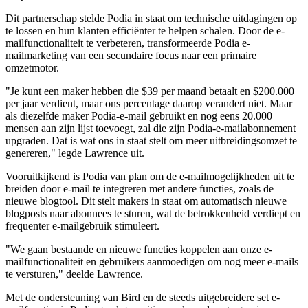
Dit partnerschap stelde Podia in staat om technische uitdagingen op
te lossen en hun klanten efficiënter te helpen schalen. Door de e-
mailfunctionaliteit te verbeteren, transformeerde Podia e-
mailmarketing van een secundaire focus naar een primaire
omzetmotor.
"Je kunt een maker hebben die $39 per maand betaalt en $200.000
per jaar verdient, maar ons percentage daarop verandert niet. Maar
als diezelfde maker Podia-e-mail gebruikt en nog eens 20.000
mensen aan zijn lijst toevoegt, zal die zijn Podia-e-mailabonnement
upgraden. Dat is wat ons in staat stelt om meer uitbreidingsomzet te
genereren," legde Lawrence uit.
Vooruitkijkend is Podia van plan om de e-mailmogelijkheden uit te
breiden door e-mail te integreren met andere functies, zoals de
nieuwe blogtool. Dit stelt makers in staat om automatisch nieuwe
blogposts naar abonnees te sturen, wat de betrokkenheid verdiept en
frequenter e-mailgebruik stimuleert.
"We gaan bestaande en nieuwe functies koppelen aan onze e-
mailfunctionaliteit en gebruikers aanmoedigen om nog meer e-mails
te versturen," deelde Lawrence.
Met de ondersteuning van Bird en de steeds uitgebreidere set e-