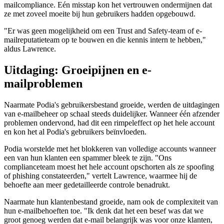
mailcompliance. Eén misstap kon het vertrouwen ondermijnen dat
ze met zoveel moeite bij hun gebruikers hadden opgebouwd.
"Er was geen mogelijkheid om een Trust and Safety-team of e-
mailreputatieteam op te bouwen en die kennis intern te hebben,"
aldus Lawrence.
Uitdaging: Groeipijnen en e-
mailproblemen
Naarmate Podia's gebruikersbestand groeide, werden de uitdagingen
van e-mailbeheer op schaal steeds duidelijker. Wanneer één afzender
problemen ondervond, had dit een rimpeleffect op het hele account
en kon het al Podia's gebruikers beïnvloeden.
Podia worstelde met het blokkeren van volledige accounts wanneer
een van hun klanten een spammer bleek te zijn. "Ons
complianceteam moest het hele account opschorten als ze spoofing
of phishing constateerden," vertelt Lawrence, waarmee hij de
behoefte aan meer gedetailleerde controle benadrukt.
Naarmate hun klantenbestand groeide, nam ook de complexiteit van
hun e-mailbehoeften toe. "Ik denk dat het een besef was dat we
groot genoeg werden dat e-mail belangrijk was voor onze klanten,