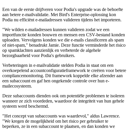
Een van de eerste drijfveren voor Podia's upgrade was de behoefte
aan betere e-mailvalidatie. Met Bird's Enterprise-oplossing kon
Podia nu efficiënt e-mailadressen valideren tijdens het importeren.
"We wilden e-mailadressen kunnen valideren zodat we een
importfunctie konden bouwen en mensen een CSV-bestand konden
uploaden. Vervolgens konden we die e-mails classificeren als spam
of niet-spam," benadrukt Jamie. Deze functie verminderde het risico
op spamklachten aanzienlijk en verbeterde de algehele
bezorgbaarheid voor Podia's gebruikers.
Verbeteringen in e-mailvalidatie stelden Podia in staat om een
overkoepelend accountconfiguratieframework te creëren voor betere
compliancemonitoring. Dit framework koppelde elke afzender aan
een subaccount en gaf hen ongekende controle over hun e-
mailecosysteem.
Deze subaccounts dienden ook om potentiële problemen te isoleren
wanneer ze zich voordeden, waardoor de integriteit van hun gehele
systeem werd beschermd.
"Het concept van subaccounts was waardevol," aldus Lawrence.
"We kregen de mogelijkheid om het risico per gebruiker te
beperken, ze in een subaccount te plaatsen, en dan konden we