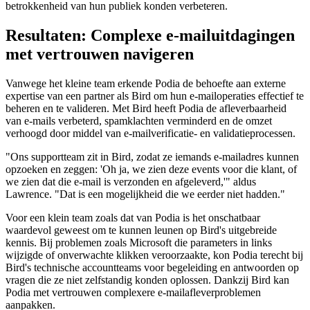
betrokkenheid van hun publiek konden verbeteren.
Resultaten: Complexe e-mailuitdagingen
met vertrouwen navigeren
Vanwege het kleine team erkende Podia de behoefte aan externe
expertise van een partner als Bird om hun e-mailoperaties effectief te
beheren en te valideren. Met Bird heeft Podia de afleverbaarheid
van e-mails verbeterd, spamklachten verminderd en de omzet
verhoogd door middel van e-mailverificatie- en validatieprocessen.
"Ons supportteam zit in Bird, zodat ze iemands e-mailadres kunnen
opzoeken en zeggen: 'Oh ja, we zien deze events voor die klant, of
we zien dat die e-mail is verzonden en afgeleverd,'" aldus
Lawrence. "Dat is een mogelijkheid die we eerder niet hadden."
Voor een klein team zoals dat van Podia is het onschatbaar
waardevol geweest om te kunnen leunen op Bird's uitgebreide
kennis. Bij problemen zoals Microsoft die parameters in links
wijzigde of onverwachte klikken veroorzaakte, kon Podia terecht bij
Bird's technische accountteams voor begeleiding en antwoorden op
vragen die ze niet zelfstandig konden oplossen. Dankzij Bird kan
Podia met vertrouwen complexere e-mailafleverproblemen
aanpakken.