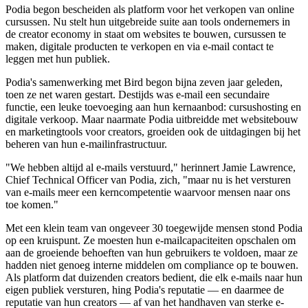
Podia begon bescheiden als platform voor het verkopen van online
cursussen. Nu stelt hun uitgebreide suite aan tools ondernemers in
de creator economy in staat om websites te bouwen, cursussen te
maken, digitale producten te verkopen en via e-mail contact te
leggen met hun publiek.
Podia's samenwerking met Bird begon bijna zeven jaar geleden,
toen ze net waren gestart. Destijds was e-mail een secundaire
functie, een leuke toevoeging aan hun kernaanbod: cursushosting en
digitale verkoop. Maar naarmate Podia uitbreidde met websitebouw
en marketingtools voor creators, groeiden ook de uitdagingen bij het
beheren van hun e-mailinfrastructuur.
"We hebben altijd al e-mails verstuurd," herinnert Jamie Lawrence,
Chief Technical Officer van Podia, zich, "maar nu is het versturen
van e-mails meer een kerncompetentie waarvoor mensen naar ons
toe komen."
Met een klein team van ongeveer 30 toegewijde mensen stond Podia
op een kruispunt. Ze moesten hun e-mailcapaciteiten opschalen om
aan de groeiende behoeften van hun gebruikers te voldoen, maar ze
hadden niet genoeg interne middelen om compliance op te bouwen.
Als platform dat duizenden creators bedient, die elk e-mails naar hun
eigen publiek versturen, hing Podia's reputatie — en daarmee de
reputatie van hun creators — af van het handhaven van sterke e-