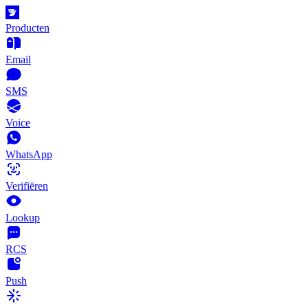
Producten
Email
SMS
Voice
WhatsApp
Verifiëren
Lookup
RCS
Push