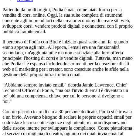
Partendo da umili origini, Podia è nata come piattaforma per la
vendita di corsi online. Oggi, la sua suite completa di strumenti
consente agli imprenditori della creator economy di creare siti web,
sviluppare corsi, vendere prodotti digitali e connettersi con il proprio
pubblico tramite email.
Il percorso di Podia con Bird è iniziato quasi sette anni fa, quando
erano appena agli inizi. All'epoca, l'email era una funzionalità
secondaria, un'aggiunta utile ma non essenziale alla loro offerta
principale: l'hosting di corsi e le vendite digitali. Tuttavia, man mano
che Podia si è espansa includendo strumenti per la creazione di siti
web e il marketing per i creator, sono cresciute anche le sfide nella
gestione della propria infrastruttura email.
"Abbiamo sempre inviato email," ricorda Jamie Lawrence, Chief
Technical Officer di Podia, "ma ora l'invio di email è diventato un
po' più una competenza chiave per cui le persone si rivolgono a
noi."
Con un piccolo team di circa 30 persone dedicate, Podia si è trovata
a un bivio. Avevano bisogno di scalare le proprie capacità email per
soddisfare le crescenti esigenze degli utenti, ma non disponevano
delle risorse interne per sviluppare la compliance. Come piattaforma
al servizio di migliaia di creator, ognuno dei quali invia email al