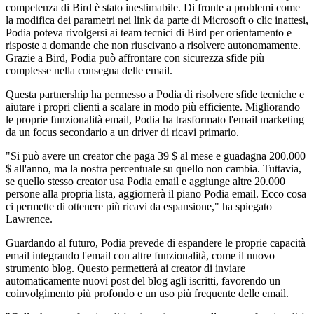
competenza di Bird è stato inestimabile. Di fronte a problemi come
la modifica dei parametri nei link da parte di Microsoft o clic inattesi,
Podia poteva rivolgersi ai team tecnici di Bird per orientamento e
risposte a domande che non riuscivano a risolvere autonomamente.
Grazie a Bird, Podia può affrontare con sicurezza sfide più
complesse nella consegna delle email.
Questa partnership ha permesso a Podia di risolvere sfide tecniche e
aiutare i propri clienti a scalare in modo più efficiente. Migliorando
le proprie funzionalità email, Podia ha trasformato l'email marketing
da un focus secondario a un driver di ricavi primario.
"Si può avere un creator che paga 39 $ al mese e guadagna 200.000
$ all'anno, ma la nostra percentuale su quello non cambia. Tuttavia,
se quello stesso creator usa Podia email e aggiunge altre 20.000
persone alla propria lista, aggiornerà il piano Podia email. Ecco cosa
ci permette di ottenere più ricavi da espansione," ha spiegato
Lawrence.
Guardando al futuro, Podia prevede di espandere le proprie capacità
email integrando l'email con altre funzionalità, come il nuovo
strumento blog. Questo permetterà ai creator di inviare
automaticamente nuovi post del blog agli iscritti, favorendo un
coinvolgimento più profondo e un uso più frequente delle email.