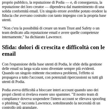
proprio pubblico, la reputazione di Podia — e, di conseguenza, la
reputazione dei loro creator — dipendeva dal mantenimento di una
solida conformità email. Un singolo errore avrebbe potuto erodere la
fiducia che avevano costruito con tanto impegno con la propria base
utenti.
"Non c'era la possibilità di creare un team Trust and Safety o un
team dedicato alla reputazione email e avere quelle competenze
internamente," ha dichiarato Lawrence.
Sfida: dolori di crescita e difficoltà con le
email
Con l'espansione della base utenti di Podia, le sfide della gestione
delle email su larga scala sono diventate sempre più evidenti.
Quando un singolo mittente riscontrava problemi, l'effetto si
propagava a tutto l'account, con potenziali ripercussioni su tutti gli
utenti di Podia.
Podia aveva difficoltà a bloccare interi account quando uno dei
propri clienti si rivelava essere uno spammer. "Il nostro team di
compliance doveva sospendere l'intero account se rilevava spoofing
o phishing," racconta Lawrence, sottolineando la necessità di un
controllo più granulare.