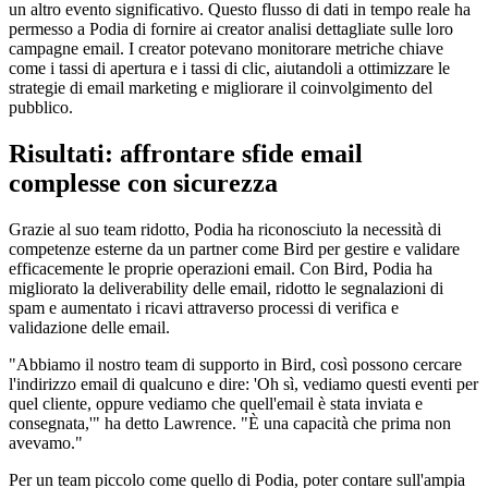
un altro evento significativo. Questo flusso di dati in tempo reale ha
permesso a Podia di fornire ai creator analisi dettagliate sulle loro
campagne email. I creator potevano monitorare metriche chiave
come i tassi di apertura e i tassi di clic, aiutandoli a ottimizzare le
strategie di email marketing e migliorare il coinvolgimento del
pubblico.
Risultati: affrontare sfide email
complesse con sicurezza
Grazie al suo team ridotto, Podia ha riconosciuto la necessità di
competenze esterne da un partner come Bird per gestire e validare
efficacemente le proprie operazioni email. Con Bird, Podia ha
migliorato la deliverability delle email, ridotto le segnalazioni di
spam e aumentato i ricavi attraverso processi di verifica e
validazione delle email.
"Abbiamo il nostro team di supporto in Bird, così possono cercare
l'indirizzo email di qualcuno e dire: 'Oh sì, vediamo questi eventi per
quel cliente, oppure vediamo che quell'email è stata inviata e
consegnata,'" ha detto Lawrence. "È una capacità che prima non
avevamo."
Per un team piccolo come quello di Podia, poter contare sull'ampia