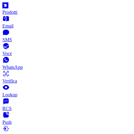
Prodotti
Email
SMS
Voce
WhatsApp
Verifica
Lookup
RCS
Push