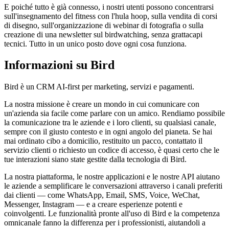
E poiché tutto è già connesso, i nostri utenti possono concentrarsi
sull'insegnamento del fitness con l'hula hoop, sulla vendita di corsi
di disegno, sull'organizzazione di webinar di fotografia o sulla
creazione di una newsletter sul birdwatching, senza grattacapi
tecnici. Tutto in un unico posto dove ogni cosa funziona.
Informazioni su Bird
Bird è un CRM AI-first per marketing, servizi e pagamenti.
La nostra missione è creare un mondo in cui comunicare con
un'azienda sia facile come parlare con un amico. Rendiamo possibile
la comunicazione tra le aziende e i loro clienti, su qualsiasi canale,
sempre con il giusto contesto e in ogni angolo del pianeta. Se hai
mai ordinato cibo a domicilio, restituito un pacco, contattato il
servizio clienti o richiesto un codice di accesso, è quasi certo che le
tue interazioni siano state gestite dalla tecnologia di Bird.
La nostra piattaforma, le nostre applicazioni e le nostre API aiutano
le aziende a semplificare le conversazioni attraverso i canali preferiti
dai clienti — come WhatsApp, Email, SMS, Voice, WeChat,
Messenger, Instagram — e a creare esperienze potenti e
coinvolgenti. Le funzionalità pronte all'uso di Bird e la competenza
omnicanale fanno la differenza per i professionisti, aiutandoli a