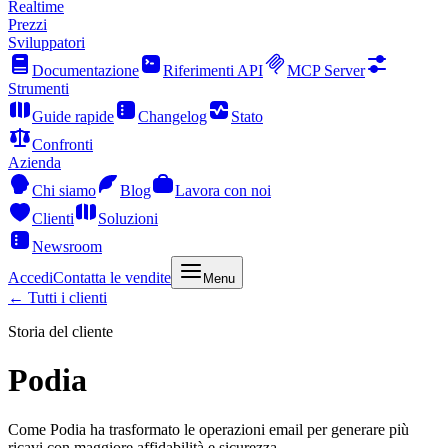
Realtime
Prezzi
Sviluppatori
Documentazione
Riferimenti API
MCP Server
Strumenti
Guide rapide
Changelog
Stato
Confronti
Azienda
Chi siamo
Blog
Lavora con noi
Clienti
Soluzioni
Newsroom
Accedi
Contatta le vendite
Menu
← Tutti i clienti
Storia del cliente
Podia
Come Podia ha trasformato le operazioni email per generare più
ricavi con maggiore affidabilità e sicurezza