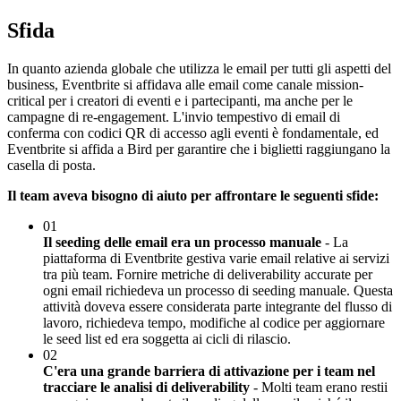
Sfida
In quanto azienda globale che utilizza le email per tutti gli aspetti del
business, Eventbrite si affidava alle email come canale mission-
critical per i creatori di eventi e i partecipanti, ma anche per le
campagne di re-engagement. L'invio tempestivo di email di
conferma con codici QR di accesso agli eventi è fondamentale, ed
Eventbrite si affida a Bird per garantire che i biglietti raggiungano la
casella di posta.
Il team aveva bisogno di aiuto per affrontare le seguenti sfide:
01
Il seeding delle email era un processo manuale
- La
piattaforma di Eventbrite gestiva varie email relative ai servizi
tra più team. Fornire metriche di deliverability accurate per
ogni email richiedeva un processo di seeding manuale. Questa
attività doveva essere considerata parte integrante del flusso di
lavoro, richiedeva tempo, modifiche al codice per aggiornare
le seed list ed era soggetta ai cicli di rilascio.
02
C'era una grande barriera di attivazione per i team nel
tracciare le analisi di deliverability
- Molti team erano restii