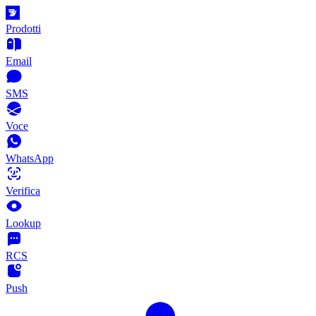
Prodotti
Email
SMS
Voce
WhatsApp
Verifica
Lookup
RCS
Push