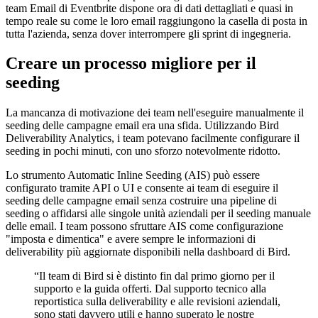
team Email di Eventbrite dispone ora di dati dettagliati e quasi in
tempo reale su come le loro email raggiungono la casella di posta in
tutta l'azienda, senza dover interrompere gli sprint di ingegneria.
Creare un processo migliore per il
seeding
La mancanza di motivazione dei team nell'eseguire manualmente il
seeding delle campagne email era una sfida. Utilizzando Bird
Deliverability Analytics, i team potevano facilmente configurare il
seeding in pochi minuti, con uno sforzo notevolmente ridotto.
Lo strumento Automatic Inline Seeding (AIS) può essere
configurato tramite API o UI e consente ai team di eseguire il
seeding delle campagne email senza costruire una pipeline di
seeding o affidarsi alle singole unità aziendali per il seeding manuale
delle email. I team possono sfruttare AIS come configurazione
"imposta e dimentica" e avere sempre le informazioni di
deliverability più aggiornate disponibili nella dashboard di Bird.
“
Il team di Bird si è distinto fin dal primo giorno per il
supporto e la guida offerti. Dal supporto tecnico alla
reportistica sulla deliverability e alle revisioni aziendali,
sono stati davvero utili e hanno superato le nostre