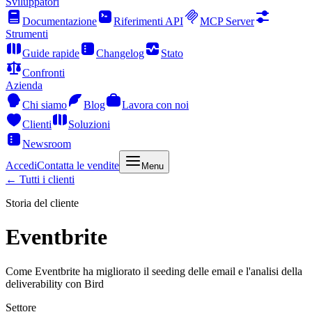
Sviluppatori
Documentazione
Riferimenti API
MCP Server
Strumenti
Guide rapide
Changelog
Stato
Confronti
Azienda
Chi siamo
Blog
Lavora con noi
Clienti
Soluzioni
Newsroom
Accedi
Contatta le vendite
Menu
← Tutti i clienti
Storia del cliente
Eventbrite
Come Eventbrite ha migliorato il seeding delle email e l'analisi della
deliverability con Bird
Settore