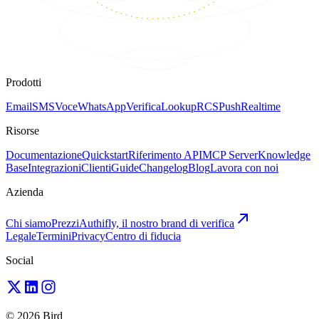
Prodotti
Email
SMS
Voce
WhatsApp
Verifica
Lookup
RCS
Push
Realtime
Risorse
Documentazione
Quickstart
Riferimento API
MCP Server
Knowledge
Base
Integrazioni
Clienti
Guide
Changelog
Blog
Lavora con noi
Azienda
Chi siamo
Prezzi
Authifly, il nostro brand di verifica
Legale
Termini
Privacy
Centro di fiducia
Social
© 2026 Bird