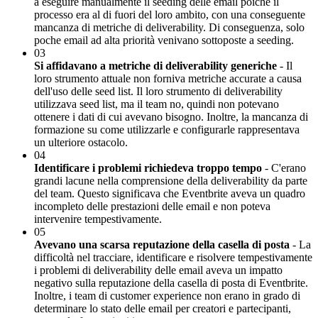
a eseguire manualmente il seeding delle email poiché il
processo era al di fuori del loro ambito, con una conseguente
mancanza di metriche di deliverability. Di conseguenza, solo
poche email ad alta priorità venivano sottoposte a seeding.
03
Si affidavano a metriche di deliverability generiche
- Il
loro strumento attuale non forniva metriche accurate a causa
dell'uso delle seed list. Il loro strumento di deliverability
utilizzava seed list, ma il team no, quindi non potevano
ottenere i dati di cui avevano bisogno. Inoltre, la mancanza di
formazione su come utilizzarle e configurarle rappresentava
un ulteriore ostacolo.
04
Identificare i problemi richiedeva troppo tempo
- C'erano
grandi lacune nella comprensione della deliverability da parte
del team. Questo significava che Eventbrite aveva un quadro
incompleto delle prestazioni delle email e non poteva
intervenire tempestivamente.
05
Avevano una scarsa reputazione della casella di posta
- La
difficoltà nel tracciare, identificare e risolvere tempestivamente
i problemi di deliverability delle email aveva un impatto
negativo sulla reputazione della casella di posta di Eventbrite.
Inoltre, i team di customer experience non erano in grado di
determinare lo stato delle email per creatori e partecipanti,