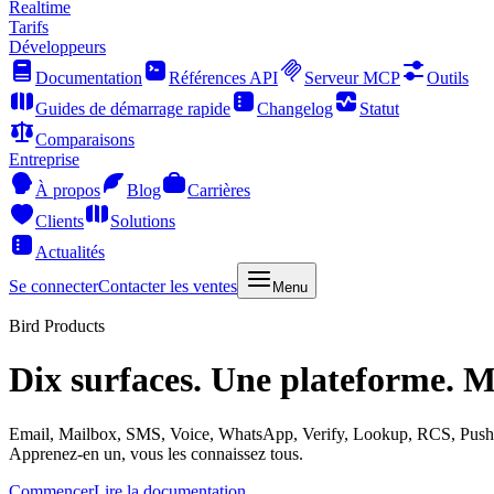
Realtime
Tarifs
Développeurs
Documentation
Références API
Serveur MCP
Outils
Guides de démarrage rapide
Changelog
Statut
Comparaisons
Entreprise
À propos
Blog
Carrières
Clients
Solutions
Actualités
Se connecter
Contacter les ventes
Menu
Bird Products
Dix surfaces. Une plateforme. M
Email, Mailbox, SMS, Voice, WhatsApp, Verify, Lookup, RCS, Push 
Apprenez-en un, vous les connaissez tous.
Commencer
Lire la documentation