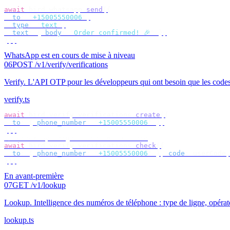
await
 bird
.
whatsapp
.
send
({
  to
:
 "
+15005550006
"
,
  type
:
 "
text
"
,
  text
:
 {
 body
:
 "
Order confirmed! 🎉
"
 },
});
WhatsApp est en cours de mise à niveau
06
POST /v1/verify/verifications
Verify
.
L'API OTP pour les développeurs qui ont besoin que les codes 
verify.ts
await
 bird
.
verify
.
verifications
.
create
({
  to
:
 {
 phone_number
:
 "
+15005550006
"
 },
});
// check by target — no id to store
await
 bird
.
verify
.
verifications
.
check
({
  to
:
 {
 phone_number
:
 "
+15005550006
"
 },
 code
:
 userCode
,
});
En avant-première
07
GET /v1/lookup
Lookup
.
Intelligence des numéros de téléphone : type de ligne, opérat
lookup.ts