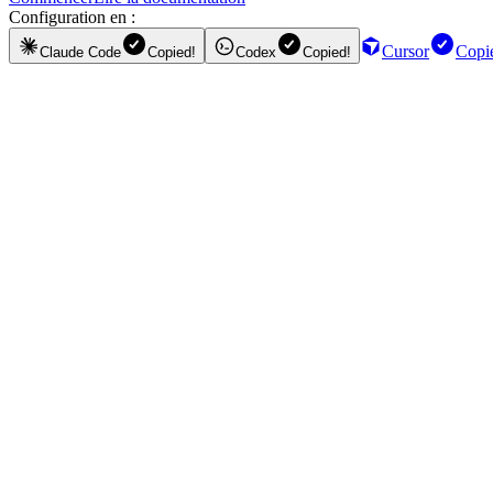
Configuration en :
Cursor
Copi
Claude Code
Copied!
Codex
Copied!