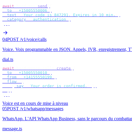
await
 bird
.
sms
.
send
({
  to
:
 "
+15005550006
"
,
  text
:
 "
Your code is 847291. Expires in 10 min.
"
,
  category
:
 "
authentication
"
,
});
04
POST /v1/voice/calls
Voice
.
Voix programmable en JSON. Appels, IVR, enregistrement, T
dial.ts
await
 bird
.
voice
.
calls
.
create
({
  to
:
 "
+15005550010
"
,
  from
:
 "
+14155550199
"
,
  flow
:
 [
    {
 say
:
 "
Your order is confirmed.
"
 },
  ],
});
Voice est en cours de mise à niveau
05
POST /v1/whatsapp/messages
WhatsApp
.
L'API WhatsApp Business, sans le parcours du combatta
message.ts