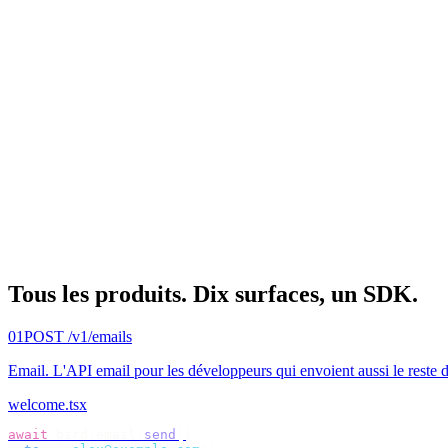
Tous les produits.
Dix surfaces, un SDK.
01
POST /v1/emails
Email
.
L'API email pour les développeurs qui envoient aussi le reste 
welcome.tsx
await
 bird
.
email
.
send
({