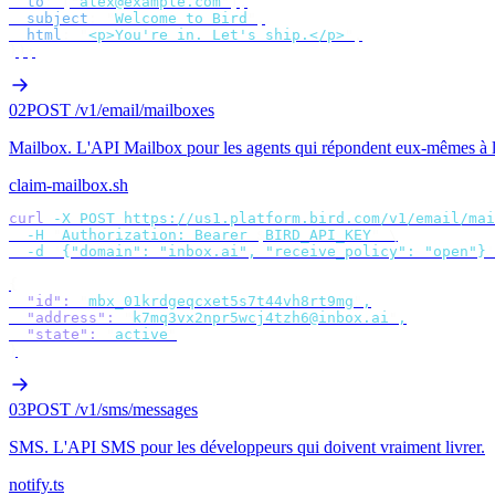
  to
:
 [
"
alex@example.com
"
],
  subject
:
 "
Welcome to Bird
"
,
  html
:
 "
<p>You're in. Let's ship.</p>
"
,
});
02
POST /v1/email/mailboxes
Mailbox
.
L'API Mailbox pour les agents qui répondent eux-mêmes à l
claim-mailbox.sh
curl
 -X
 POST
 https://us1.platform.bird.com/v1/email/mai
  -H
 "
Authorization: Bearer 
$
BIRD_API_KEY
"
 \
  -d
 '
{"domain": "inbox.ai", "receive_policy": "open"}
'
{
  "id"
:
 "
mbx_01krdgeqcxet5s7t44vh8rt9mg
"
,
  "address"
:
 "
k7mq3vx2npr5wcj4tzh6@inbox.ai
"
,
  "state"
:
 "
active
"
}
03
POST /v1/sms/messages
SMS
.
L'API SMS pour les développeurs qui doivent vraiment livrer.
notify.ts