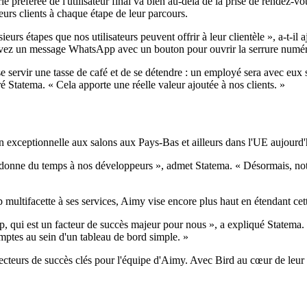
 préférée de l'utilisateur final va bien au-delà de la prise de rendez-vo
rs clients à chaque étape de leur parcours.
urs étapes que nos utilisateurs peuvent offrir à leur clientèle », a-t-il
evez un message WhatsApp avec un bouton pour ouvrir la serrure numériq
servir une tasse de café et de se détendre : un employé sera avec eux 
é Statema. « Cela apporte une réelle valeur ajoutée à nos clients. »
 exceptionnelle aux salons aux Pays-Bas et ailleurs dans l'UE aujourd'hu
edonne du temps à nos développeurs », admet Statema. « Désormais, notr
ltifacette à ses services, Aimy vise encore plus haut en étendant cette
qui est un facteur de succès majeur pour nous », a expliqué Statema.
tes au sein d'un tableau de bord simple. »
ecteurs de succès clés pour l'équipe d'Aimy. Avec Bird au cœur de leur o