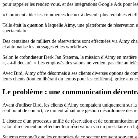
pour rappeler les rendez-vous, et des intégrations Google Ads pour le
« Comment aider les commerces locaux à devenir plus rentables et effi
Telle était la question à laquelle Aimy, une plateforme de réservation 
spectaculaire.
Des centaines de milliers de réservations sont effectuées via Aimy ch
et automatise les messages et les workflows.
Selon le cofondateur Derk Jan Statema, la mission d'Aimy en matière d'
», a-t-il déclaré. « Les employés des salons ne veulent pas être au tél
Avec Bird, Aimy offre désormais à ses clients diverses options de co
leurs clients (tout en libérant du temps pour les coiffeurs), grâce au
Le problème : une communication décentrali
Avant d'utiliser Bird, les clients d'Aimy comptaient uniquement sur la
seul point de contact, ce qui entraînait une gestion désordonnée des re
L'absence d'un processus unifié de réservation et de communication avait
salon directement ou effectuer leur réservation via un prestataire en l
Statema reconnaît que les entreprises de ce secteur trouvent souvent «