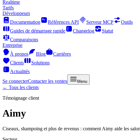
Realtime
Tarifs
Développeurs
Documentation
Références API
Serveur MCP
Outils
Guides de démarrage rapide
Changelog
Statut
Comparaisons
Entreprise
À propos
Blog
Carrières
Clients
Solutions
Actualités
Se connecter
Contacter les ventes
Menu
← Tous les clients
Témoignage client
Aimy
Ciseaux, shampoing et plus de revenus : comment Aimy aide les salon
Secteur