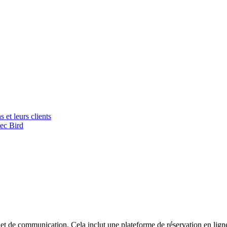
 et leurs clients
vec Bird
s et de communication. Cela inclut une plateforme de réservation en lign