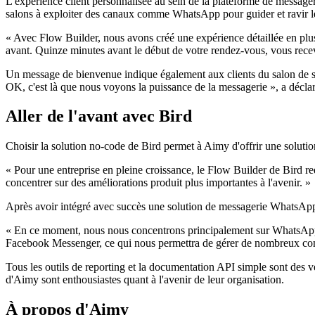
L'expérience client personnalisée au sein de la plateforme de messagerie
salons à exploiter des canaux comme WhatsApp pour guider et ravir leu
« Avec Flow Builder, nous avons créé une expérience détaillée en plusie
avant. Quinze minutes avant le début de votre rendez-vous, vous rec
Un message de bienvenue indique également aux clients du salon de se 
OK, c'est là que nous voyons la puissance de la messagerie », a déclar
Aller de l'avant avec Bird
Choisir la solution no-code de Bird permet à Aimy d'offrir une solution
« Pour une entreprise en pleine croissance, le Flow Builder de Bird r
concentrer sur des améliorations produit plus importantes à l'avenir. »
Après avoir intégré avec succès une solution de messagerie WhatsApp mu
« En ce moment, nous nous concentrons principalement sur WhatsApp, 
Facebook Messenger, ce qui nous permettra de gérer de nombreux comp
Tous les outils de reporting et la documentation API simple sont des v
d'Aimy sont enthousiastes quant à l'avenir de leur organisation.
À propos d'Aimy