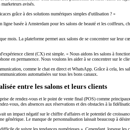
s marketeurs avisés.
caces grâce à des solutions numériques simples d'utilisation ? »
en ligne basée à Amsterdam pour les salons de beauté et les coiffeurs, c
aque mois. La plateforme permet aux salons de se concentrer sur leur c
expérience client (CX) est simple. « Nous aidons les salons à fonctionn
éphone en permanence. Nous voulons les aider à se concentrer sur le clie
mmunication, comme le chat en direct et WhatsApp. Grâce à cela, les sal
x communications automatisées sur tous les bons canaux.
sée entre les salons et leurs clients
 prise de rendez-vous et le point de vente final (POS) comme principaux
ndez-vous, des absences aux réservations et des obstacles à la fidélisati
 un impact négatif sur le chiffre d'affaires et le potentiel de croissance
igne générique. Le manque de personnalisation laissait beaucoup à désire
 difficile de suivre les tendances numériques ». Cependant, lorsque les 