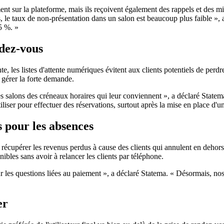
nt sur la plateforme, mais ils reçoivent également des rappels et des m
, le taux de non-présentation dans un salon est beaucoup plus faible »,
5 %. »
ndez-vous
e, les listes d'attente numériques évitent aux clients potentiels de perdr
 gérer la forte demande.
des salons des créneaux horaires qui leur conviennent », a déclaré State
iliser pour effectuer des réservations, surtout après la mise en place d
s pour les absences
à récupérer les revenus perdus à cause des clients qui annulent en dehor
bles sans avoir à relancer les clients par téléphone.
 les questions liées au paiement », a déclaré Statema. « Désormais, no
er