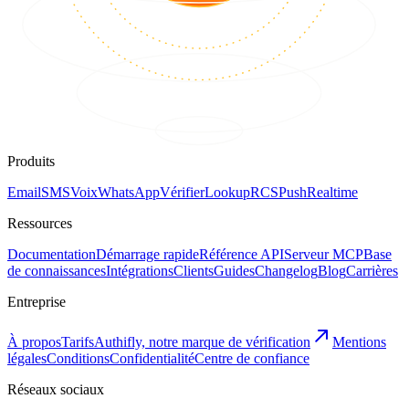
Produits
Email
SMS
Voix
WhatsApp
Vérifier
Lookup
RCS
Push
Realtime
Ressources
Documentation
Démarrage rapide
Référence API
Serveur MCP
Base
de connaissances
Intégrations
Clients
Guides
Changelog
Blog
Carrières
Entreprise
À propos
Tarifs
Authifly, notre marque de vérification
Mentions
légales
Conditions
Confidentialité
Centre de confiance
Réseaux sociaux