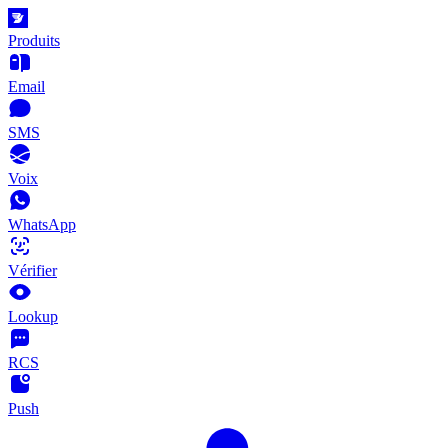
Produits
Email
SMS
Voix
WhatsApp
Vérifier
Lookup
RCS
Push