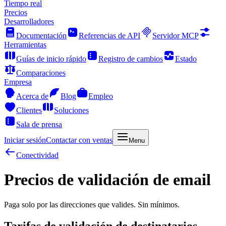
Tiempo real
Precios
Desarrolladores
Documentación
Referencias de API
Servidor MCP
Herramientas
Guías de inicio rápido
Registro de cambios
Estado
Comparaciones
Empresa
Acerca de
Blog
Empleo
Clientes
Soluciones
Sala de prensa
Iniciar sesión
Contactar con ventas
Menu
Conectividad
Precios de validación de email
Paga solo por las direcciones que valides. Sin mínimos.
Tarifas de validación de destinatarios