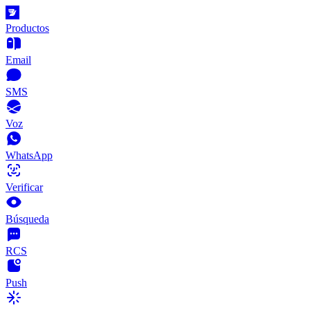
Productos
Email
SMS
Voz
WhatsApp
Verificar
Búsqueda
RCS
Push