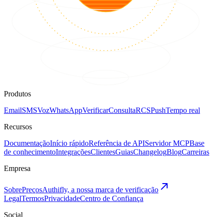
Produtos
Email
SMS
Voz
WhatsApp
Verificar
Consulta
RCS
Push
Tempo real
Recursos
Documentação
Início rápido
Referência de API
Servidor MCP
Base
de conhecimento
Integrações
Clientes
Guias
Changelog
Blog
Carreiras
Empresa
Sobre
Preços
Authifly, a nossa marca de verificação
Legal
Termos
Privacidade
Centro de Confiança
Social