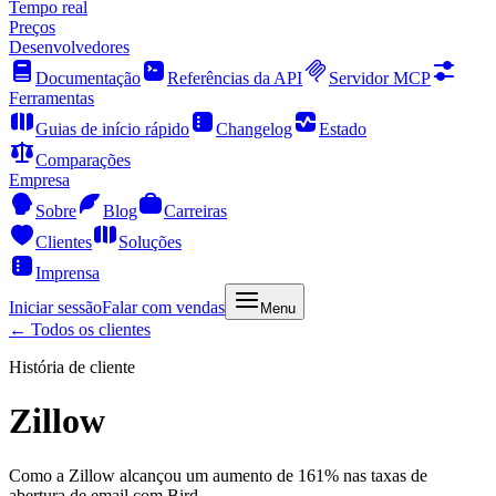
Tempo real
Preços
Desenvolvedores
Documentação
Referências da API
Servidor MCP
Ferramentas
Guias de início rápido
Changelog
Estado
Comparações
Empresa
Sobre
Blog
Carreiras
Clientes
Soluções
Imprensa
Iniciar sessão
Falar com vendas
Menu
← Todos os clientes
História de cliente
Zillow
Como a Zillow alcançou um aumento de 161% nas taxas de
abertura de email com Bird