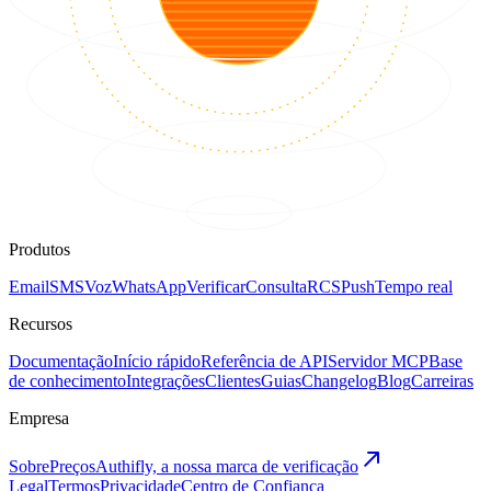
Produtos
Email
SMS
Voz
WhatsApp
Verificar
Consulta
RCS
Push
Tempo real
Recursos
Documentação
Início rápido
Referência de API
Servidor MCP
Base
de conhecimento
Integrações
Clientes
Guias
Changelog
Blog
Carreiras
Empresa
Sobre
Preços
Authifly, a nossa marca de verificação
Legal
Termos
Privacidade
Centro de Confiança