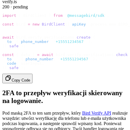
verify.ts
200 · pending
import
 {
 BirdClient 
}
 from
 "
@messagebird/sdk
"
;
const
 bird 
=
 new
 BirdClient
({
 apiKey
:
 process
.
env
.
BIRD_
// Send the code, then check it by recipient.
await
 bird
.
verify
.
verifications
.
create
({
  to
:
 {
 phone_number
:
 "
+15551234567
"
 },
}).
safe
();
const
 {
 data 
}
 =
 await
 bird
.
verify
.
verifications
.
check
(
  to
:
   {
 phone_number
:
 "
+15551234567
"
 },
  code
:
 userInput
,
}).
safe
();
Copy Code
2FA to przepływ weryfikacji skierowany
na logowanie.
Pod maską 2FA to ten sam przepływ, który
Bird Verify API
realizuje
wszędzie: utwórz weryfikację dla telefonu lub e-maila użytkownika
podczas logowania, a następnie sprawdź wpisany kod. Ponieważ
sprawdzenie odbywa się po odbiorcy, Twój handler logowania nie