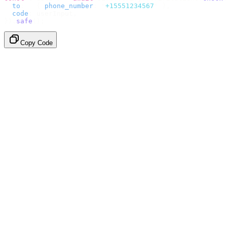
  to
:
   {
 phone_number
:
 "
+15551234567
"
 },
  code
:
 userInput
,
}).
safe
();
Copy Code