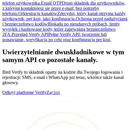
telefon użytkownika.
Email OTP
Drugi składnik dla użytkowników,
z którymi kontaktujesz się przez e-mail, bez potrzeby
telefonu.
Orkiestracja kanałów
Zdecyduj, który kanał otrzyma każdy
użytkownik, per kraj, jako konfiguracja.
Ochrona przed nadużyciami
i bezpieczeństwo kodów
Blokada po nieudanych próbach, limity
wysyłek i hashowane kody, które zapewniają bezpieczeństwo
2FA.
Przegląd Verify API
Pełne Verify API: tworzenie lub
ponawianie, weryfikacja po celu oraz konfiguracja per kraj.
Uwierzytelnianie dwuskładnikowe w tym
samym API co pozostałe kanały.
Bird Verify to składnik oparty na kodzie dla Twojego logowania i
rejestracji: SMS, e-mail i WhatsApp już teraz, wkrótce także kanał
głosowy.
Odkryj platformę Verify
Zacznij