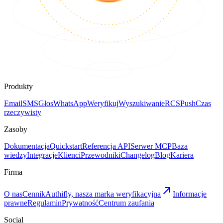
Produkty
Email
SMS
Głos
WhatsApp
Weryfikuj
Wyszukiwanie
RCS
Push
Czas
rzeczywisty
Zasoby
Dokumentacja
Quickstart
Referencja API
Serwer MCP
Baza
wiedzy
Integracje
Klienci
Przewodniki
Changelog
Blog
Kariera
Firma
O nas
Cennik
Authifly, nasza marka weryfikacyjna
Informacje
prawne
Regulamin
Prywatność
Centrum zaufania
Social