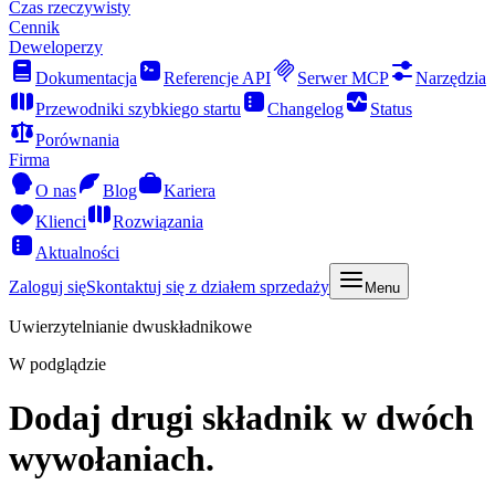
Czas rzeczywisty
Cennik
Deweloperzy
Dokumentacja
Referencje API
Serwer MCP
Narzędzia
Przewodniki szybkiego startu
Changelog
Status
Porównania
Firma
O nas
Blog
Kariera
Klienci
Rozwiązania
Aktualności
Zaloguj się
Skontaktuj się z działem sprzedaży
Menu
Uwierzytelnianie dwuskładnikowe
W podglądzie
Dodaj drugi składnik w dwóch
wywołaniach.