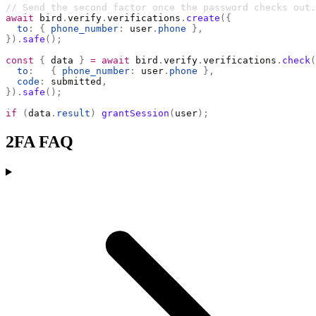
// Send the second factor once the password checks out.
await
 bird
.
verify
.
verifications
.
create
({
  to
:
 {
 phone_number
:
 user
.
phone
 },
}).
safe
();
const
 {
 data 
}
 =
 await
 bird
.
verify
.
verifications
.
check
(
  to
:
   {
 phone_number
:
 user
.
phone
 },
  code
:
 submitted
,
}).
safe
();
if
 (
data
.
result
)
 grantSession
(
user
);
2FA FAQ