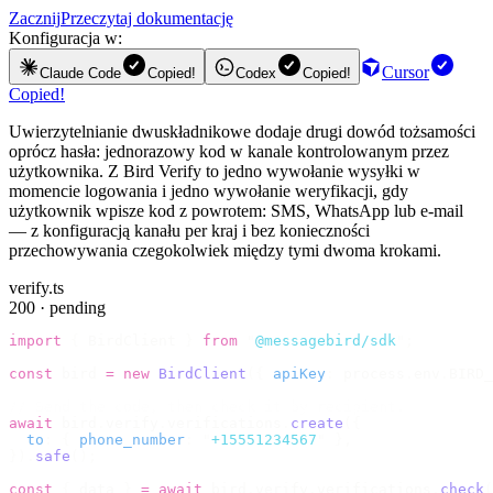
Zacznij
Przeczytaj dokumentację
Konfiguracja w:
Cursor
Claude Code
Copied!
Codex
Copied!
Copied!
Uwierzytelnianie dwuskładnikowe dodaje drugi dowód tożsamości
oprócz hasła: jednorazowy kod w kanale kontrolowanym przez
użytkownika. Z Bird Verify to jedno wywołanie wysyłki w
momencie logowania i jedno wywołanie weryfikacji, gdy
użytkownik wpisze kod z powrotem: SMS, WhatsApp lub e-mail
— z konfiguracją kanału per kraj i bez konieczności
przechowywania czegokolwiek między tymi dwoma krokami.
verify.ts
200 · pending
import
 {
 BirdClient 
}
 from
 "
@messagebird/sdk
"
;
const
 bird 
=
 new
 BirdClient
({
 apiKey
:
 process
.
env
.
BIRD_
// Send the code, then check it by recipient.
await
 bird
.
verify
.
verifications
.
create
({
  to
:
 {
 phone_number
:
 "
+15551234567
"
 },
}).
safe
();
const
 {
 data 
}
 =
 await
 bird
.
verify
.
verifications
.
check
(