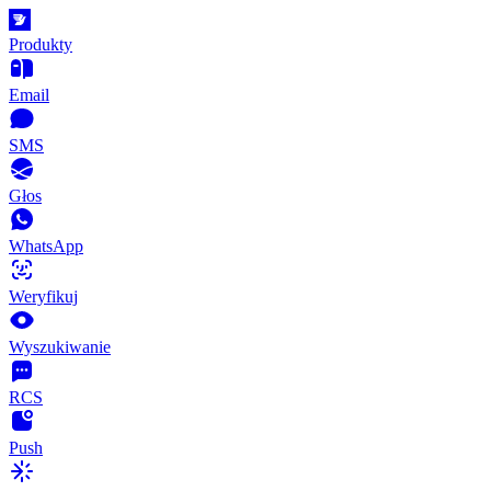
Produkty
Email
SMS
Głos
WhatsApp
Weryfikuj
Wyszukiwanie
RCS
Push