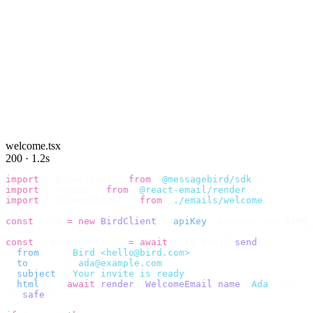
welcome.tsx
200 · 1.2s
import
 {
 BirdClient 
}
 from
 "
@messagebird/sdk
"
;
import
 {
 render 
}
 from
 "
@react-email/render
"
;
import
 {
 WelcomeEmail 
}
 from
 "
./emails/welcome
"
;
const
 bird 
=
 new
 BirdClient
({
 apiKey
:
 process
.
env
.
BIRD_
const
 {
 data
,
 error 
}
 =
 await
 bird
.
email
.
send
({
  from
:
    "
Bird <hello@bird.com>
"
,
  to
:
      [
"
ada@example.com
"
],
  subject
:
 "
Your invite is ready
"
,
  html
:
    await
 render
(<
WelcomeEmail
 name
=
"
Ada
"
 /
>),
}).
safe
();