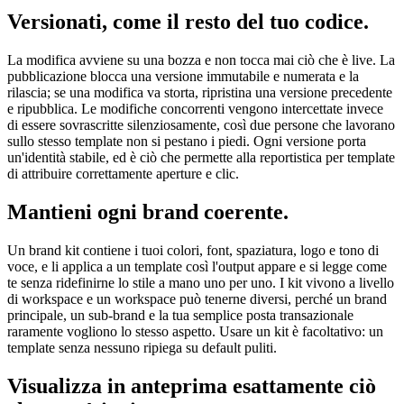
Versionati, come il resto del tuo codice.
La modifica avviene su una bozza e non tocca mai ciò che è live. La
pubblicazione blocca una versione immutabile e numerata e la
rilascia; se una modifica va storta, ripristina una versione precedente
e ripubblica. Le modifiche concorrenti vengono intercettate invece
di essere sovrascritte silenziosamente, così due persone che lavorano
sullo stesso template non si pestano i piedi. Ogni versione porta
un'identità stabile, ed è ciò che permette alla reportistica per template
di attribuire correttamente aperture e clic.
Mantieni ogni brand coerente.
Un brand kit contiene i tuoi colori, font, spaziatura, logo e tono di
voce, e li applica a un template così l'output appare e si legge come
te senza ridefinirne lo stile a mano uno per uno. I kit vivono a livello
di workspace e un workspace può tenerne diversi, perché un brand
principale, un sub-brand e la tua semplice posta transazionale
raramente vogliono lo stesso aspetto. Usare un kit è facoltativo: un
template senza nessuno ripiega su default puliti.
Visualizza in anteprima esattamente ciò