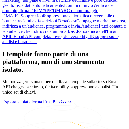
marketing, template e invii in batch.
IP dedicati
IP e pool dedicati
gestiti, riscaldati automaticamente.
Domini di invio
Verifica del
dominio, firma DKIM/SPF/DMARC e monitoraggio
DMARC.
Soppressioni
Soppressione automatica e reversibile di
bounce, reclami e disiscrizioni.
Broadcast
Campagne marketing: crea,
indirizza a un'audience, programma e invia.
Audience
I tuoi contatti e
le audience che indirizzi da un broadcast.
Panoramica dell'Email
API
L'Email API completa: invio, deliverability, IP, soppressione,
analisi e broadcast.
I template fanno parte di una
piattaforma, non di uno strumento
isolato.
Memorizza, versiona e personalizza i template sulla stessa Email
API che gestisce invio, deliverability, soppressione e analisi. Un
unico set di chiavi.
Esplora la piattaforma Email
Inizia ora