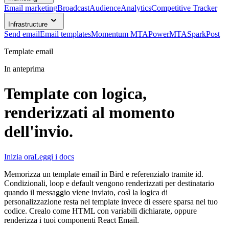
Email marketing
Broadcast
Audience
Analytics
Competitive Tracker
Infrastructure
Send email
Email templates
Momentum MTA
PowerMTA
SparkPost
Template email
In anteprima
Template con logica,
renderizzati al momento
dell'invio.
Inizia ora
Leggi i docs
Memorizza un template email in Bird e referenzialo tramite id.
Condizionali, loop e default vengono renderizzati per destinatario
quando il messaggio viene inviato, così la logica di
personalizzazione resta nel template invece di essere sparsa nel tuo
codice. Crealo come HTML con variabili dichiarate, oppure
renderizza i tuoi componenti React Email.