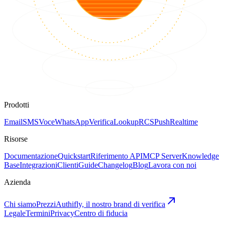
Prodotti
Email
SMS
Voce
WhatsApp
Verifica
Lookup
RCS
Push
Realtime
Risorse
Documentazione
Quickstart
Riferimento API
MCP Server
Knowledge
Base
Integrazioni
Clienti
Guide
Changelog
Blog
Lavora con noi
Azienda
Chi siamo
Prezzi
Authifly, il nostro brand di verifica
Legale
Termini
Privacy
Centro di fiducia