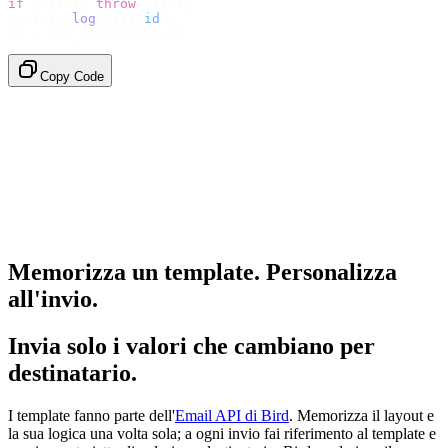
if
 (
error
)
 throw
 error
;
console
.
log
(
data
.
id
);
// → "em_2bX91Yk8h..."
Copy Code
Memorizza un template. Personalizza
all'invio.
Invia solo i valori che cambiano per
destinatario.
I template fanno parte dell'
Email API di Bird
. Memorizza il layout e
la sua logica una volta sola; a ogni invio fai riferimento al template e