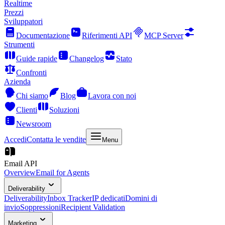
Realtime
Prezzi
Sviluppatori
Documentazione
Riferimenti API
MCP Server
Strumenti
Guide rapide
Changelog
Stato
Confronti
Azienda
Chi siamo
Blog
Lavora con noi
Clienti
Soluzioni
Newsroom
Accedi
Contatta le vendite
Menu
Email API
Overview
Email for Agents
Deliverability
Deliverability
Inbox Tracker
IP dedicati
Domini di
invio
Soppressioni
Recipient Validation
Marketing