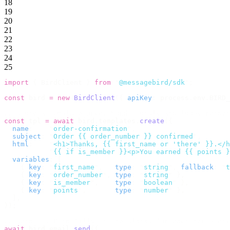
18
19
20
21
22
23
24
25
import
 {
 BirdClient 
}
 from
 "
@messagebird/sdk
"
;
const
 bird 
=
 new
 BirdClient
({
 apiKey
:
 process
.
env
.
BIRD_
// Store a template once. Conditionals and loops render
const
 tpl 
=
 await
 bird
.
templates
.
create
({
  name
:
    "
order-confirmation
"
,
  subject
:
 "
Order {{ order_number }} confirmed
"
,
  html
:
    "
<h1>Thanks, {{ first_name or 'there' }}.</h
           "
{{ if is_member }}<p>You earned {{ points }
  variables
:
 [
    {
 key
:
 "
first_name
"
,
   type
:
 "
string
"
,
 fallback
:
 "
t
    {
 key
:
 "
order_number
"
,
 type
:
 "
string
"
 },
    {
 key
:
 "
is_member
"
,
    type
:
 "
boolean
"
 },
    {
 key
:
 "
points
"
,
       type
:
 "
number
"
 },
  ],
});
// Send it. Bird fills in the blanks for each recipient
await
 bird
.
email
.
send
({