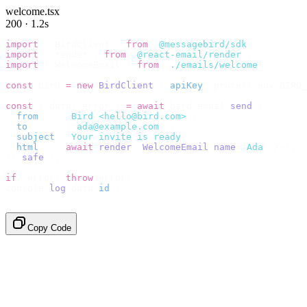
welcome.tsx
200 · 1.2s
import
 {
 BirdClient 
}
 from
 "
@messagebird/sdk
"
;
import
 {
 render 
}
 from
 "
@react-email/render
"
;
import
 {
 WelcomeEmail 
}
 from
 "
./emails/welcome
"
;
const
 bird 
=
 new
 BirdClient
({
 apiKey
:
 process
.
env
.
BIRD_
const
 {
 data
,
 error 
}
 =
 await
 bird
.
email
.
send
({
  from
:
    "
Bird <hello@bird.com>
"
,
  to
:
      [
"
ada@example.com
"
],
  subject
:
 "
Your invite is ready
"
,
  html
:
    await
 render
(<
WelcomeEmail
 name
=
"
Ada
"
 /
>),
}).
safe
();
if
 (
error
)
 throw
 error
;
console
.
log
(
data
.
id
);
// → "em_2bX91Yk8h..."
Copy Code