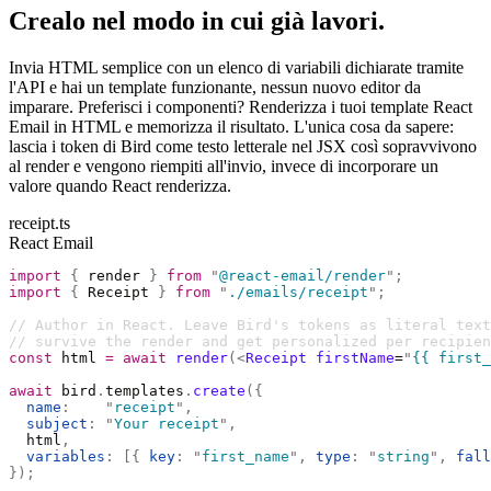
Crealo nel modo in cui già lavori.
Invia HTML semplice con un elenco di variabili dichiarate tramite
l'API e hai un template funzionante, nessun nuovo editor da
imparare. Preferisci i componenti? Renderizza i tuoi template React
Email in HTML e memorizza il risultato. L'unica cosa da sapere:
lascia i token di Bird come testo letterale nel JSX così sopravvivono
al render e vengono riempiti all'invio, invece di incorporare un
valore quando React renderizza.
receipt.ts
React Email
import
 {
 render 
}
 from
 "
@react-email/render
"
;
import
 {
 Receipt 
}
 from
 "
./emails/receipt
"
;
// Author in React. Leave Bird's tokens as literal text
// survive the render and get personalized per recipien
const
 html 
=
 await
 render
(<
Receipt
 firstName
=
"
{{ first_
await
 bird
.
templates
.
create
({
  name
:
    "
receipt
"
,
  subject
:
 "
Your receipt
"
,
  html
,
  variables
:
 [{
 key
:
 "
first_name
"
,
 type
:
 "
string
"
,
 fall
});