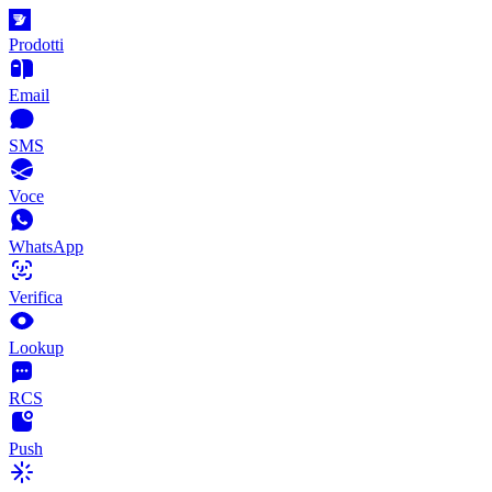
Prodotti
Email
SMS
Voce
WhatsApp
Verifica
Lookup
RCS
Push