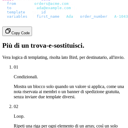
  from
:
      "
orders@acme.com
"
,
  to
:
        [
"
ada@example.com
"
],
  template
:
  tpl
.
id
,
  variables
:
 {
 first_name
:
 "
Ada
"
,
 order_number
:
 "
A-1043
});
Copy Code
Più di un trova-e-sostituisci.
Vera logica di templating, risolta lato Bird, per destinatario, all'invio.
01
Condizionali.
Mostra un blocco solo quando un valore si applica, come una
nota riservata ai membri o un banner di spedizione gratuita,
senza inviare due template diversi.
02
Loop.
Ripeti una riga per ogni elemento di un array, così un solo