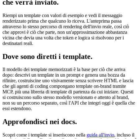
che verrà inviato.
Riempi un template con valori di esempio e vedi il messaggio
renderizzato prima che qualcuno lo riceva. L'anteprima passa
attraverso lo stesso percorso di rendering dell'invio reale, così ciò
che approvi è ciò che parte, non un'approssimazione abbastanza
vicina che devia una volta che token e logica si risolvono per i
destinatari reali.
Dove sono diretti i template.
Il modello dei template memorizzati è la base per ciò che arriva
dopo: descrivi un template in un prompt e genera una bozza da
rifinire, costruiscine uno visivamente senza scrivere HTML e lascia
che gli agenti di coding compongano template on-brand tramite
MCP, più una libreria di template di partenza da cui iniziare. Questi
si costruiscono sullo stesso modello versionato e attento al brand,
non su un percorso separato, così l'API che integri oggi è quella che
essi estendono.
Approfondisci nei docs.
Scopri come i template si inseriscono nella
guida all'invio
, incluso il