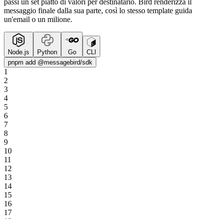
passi un set piatto di valori per destinatario. Bird renderizza il
messaggio finale dalla sua parte, così lo stesso template guida
un'email o un milione.
Node.js
Python
Go
CLI
pnpm add @messagebird/sdk
1
2
3
4
5
6
7
8
9
10
11
12
13
14
15
16
17