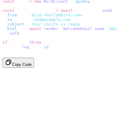
const
 bird 
=
 new
 BirdClient
({
 apiKey
:
 process
.
env
.
BIRD_
const
 {
 data
,
 error 
}
 =
 await
 bird
.
email
.
send
({
  from
:
    "
Bird <hello@bird.com>
"
,
  to
:
      [
"
ada@example.com
"
],
  subject
:
 "
Your invite is ready
"
,
  html
:
    await
 render
(<
WelcomeEmail
 name
=
"
Ada
"
 /
>),
}).
safe
();
if
 (
error
)
 throw
 error
;
console
.
log
(
data
.
id
);
// → "em_2bX91Yk8h..."
Copy Code