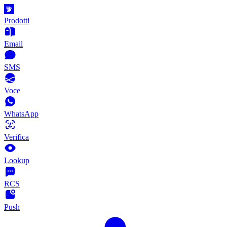
Prodotti
Email
SMS
Voce
WhatsApp
Verifica
Lookup
RCS
Push