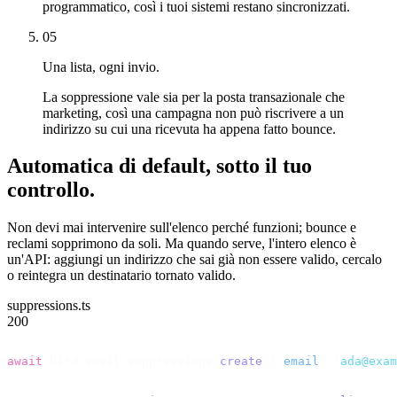
programmatico, così i tuoi sistemi restano sincronizzati.
05
Una lista, ogni invio.
La soppressione vale sia per la posta transazionale che
marketing, così una campagna non può riscrivere a un
indirizzo su cui una ricevuta ha appena fatto bounce.
Automatica di default, sotto il tuo
controllo.
Non devi mai intervenire sull'elenco perché funzioni; bounce e
reclami sopprimono da soli. Ma quando serve, l'intero elenco è
un'API: aggiungi un indirizzo che sai già non essere valido, cercalo
o reintegra un destinatario tornato valido.
suppressions.ts
200
// Suppress an address you already know is bad.
await
 bird
.
email
.
suppressions
.
create
({
 email
:
 "
ada@exam
// Look up why an address is on the list.