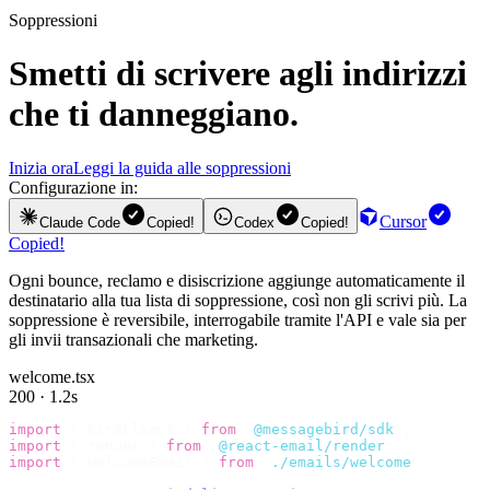
Soppressioni
Smetti di scrivere agli indirizzi
che ti danneggiano.
Inizia ora
Leggi la guida alle soppressioni
Configurazione in:
Cursor
Claude Code
Copied!
Codex
Copied!
Copied!
Ogni bounce, reclamo e disiscrizione aggiunge automaticamente il
destinatario alla tua lista di soppressione, così non gli scrivi più. La
soppressione è reversibile, interrogabile tramite l'API e vale sia per
gli invii transazionali che marketing.
welcome.tsx
200 · 1.2s
import
 {
 BirdClient 
}
 from
 "
@messagebird/sdk
"
;
import
 {
 render 
}
 from
 "
@react-email/render
"
;
import
 {
 WelcomeEmail 
}
 from
 "
./emails/welcome
"
;