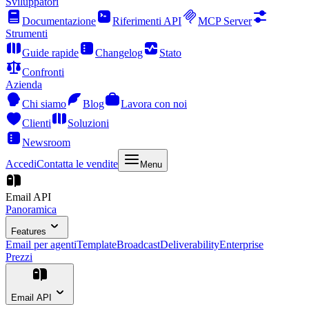
Sviluppatori
Documentazione
Riferimenti API
MCP Server
Strumenti
Guide rapide
Changelog
Stato
Confronti
Azienda
Chi siamo
Blog
Lavora con noi
Clienti
Soluzioni
Newsroom
Accedi
Contatta le vendite
Menu
Email API
Panoramica
Features
Email per agenti
Template
Broadcast
Deliverability
Enterprise
Prezzi
Email API