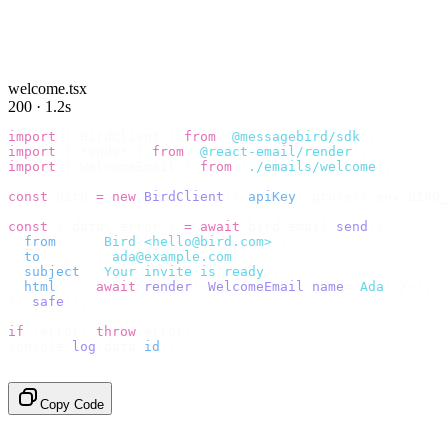
welcome.tsx
200 · 1.2s
import
 {
 BirdClient 
}
 from
 "
@messagebird/sdk
"
;
import
 {
 render 
}
 from
 "
@react-email/render
"
;
import
 {
 WelcomeEmail 
}
 from
 "
./emails/welcome
"
;
const
 bird 
=
 new
 BirdClient
({
 apiKey
:
 process
.
env
.
BIRD_
const
 {
 data
,
 error 
}
 =
 await
 bird
.
email
.
send
({
  from
:
    "
Bird <hello@bird.com>
"
,
  to
:
      [
"
ada@example.com
"
],
  subject
:
 "
Your invite is ready
"
,
  html
:
    await
 render
(<
WelcomeEmail
 name
=
"
Ada
"
 /
>),
}).
safe
();
if
 (
error
)
 throw
 error
;
console
.
log
(
data
.
id
);
// → "em_2bX91Yk8h..."
Copy Code