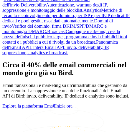
dell'invio.
Deliverability
Autenticazione, warmup degli IP,
soppressione e monitoraggio delle blocklist.
Analytics
Metriche di
recapito e coinvolgimento per dominio, per ISP e per IP.
IP dedicati
IP
dedicati e pool gestiti, riscaldati automaticamente.
Domini di
invio
Verifica del dominio, firma DKIM/SPF/DMARC e
monitoraggio DMARC.
Broadcast
Campagne marketing: crea la
bozza, definisci il pubblico target, programma e invia.
Pubblici
I tuoi
contatti e i pubblici a cui ti rivolgi da un broadcast.
Panoramica
dell'Email API
L'intera Email API: invio, deliverability, IP,
soppressione, analytics e broadcast.
Circa il 40% delle email commerciali nel
mondo gira già su Bird.
Email transazionali e marketing su un'infrastruttura che gestiamo da
un decennio. La soppressione è una delle funzionalità dell'Email
API di Bird: invio, deliverability, IP dedicati e analytics sono inclusi.
Esplora la piattaforma Email
Inizia ora