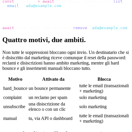
const
 {
 data 
}
 =
 await
 bird
.
email
.
suppressions
.
list
({
  email
:
 "
ada@example.com
"
,
});
// → [{ reason: "hard_bounce", applies_to: "all", creat
// Reinstate one that recovered.
await
 bird
.
email
.
suppressions
.
remove
(
"
ada@example.com
"
)
Quattro motivi, due ambiti.
Non tutte le soppressioni bloccano ogni invio. Un destinatario che si
è disiscritto dal marketing riceve comunque il reset della password:
reclami e disiscrizioni hanno ambito marketing, mentre gli hard
bounce e gli inserimenti manuali bloccano tutto.
Motivo
Attivato da
Blocca
tutte le email (transazionali
hard_bounce
un bounce permanente
+ marketing)
complaint
un reclamo per spam
solo marketing
una disiscrizione da
unsubscribe
solo marketing
elenco o con un clic
tutte le email (transazionali
manual
tu, via API o dashboard
+ marketing)