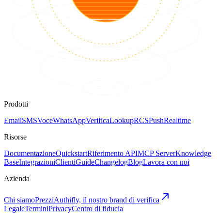
Prodotti
Email
SMS
Voce
WhatsApp
Verifica
Lookup
RCS
Push
Realtime
Risorse
Documentazione
Quickstart
Riferimento API
MCP Server
Knowledge
Base
Integrazioni
Clienti
Guide
Changelog
Blog
Lavora con noi
Azienda
Chi siamo
Prezzi
Authifly, il nostro brand di verifica
Legale
Termini
Privacy
Centro di fiducia