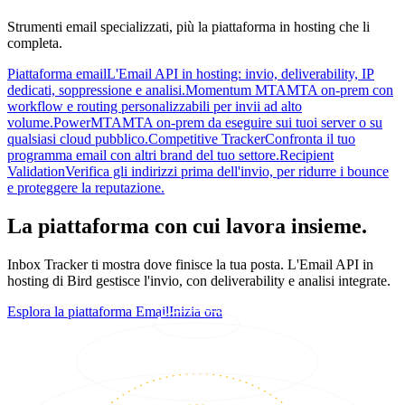
Strumenti email specializzati, più la piattaforma in hosting che li
completa.
Piattaforma email
L'Email API in hosting: invio, deliverability, IP
dedicati, soppressione e analisi.
Momentum MTA
MTA on-prem con
workflow e routing personalizzabili per invii ad alto
volume.
PowerMTA
MTA on-prem da eseguire sui tuoi server o su
qualsiasi cloud pubblico.
Competitive Tracker
Confronta il tuo
programma email con altri brand del tuo settore.
Recipient
Validation
Verifica gli indirizzi prima dell'invio, per ridurre i bounce
e proteggere la reputazione.
La piattaforma con cui lavora insieme.
Inbox Tracker ti mostra dove finisce la tua posta. L'Email API in
hosting di Bird gestisce l'invio, con deliverability e analisi integrate.
Esplora la piattaforma Email
Inizia ora