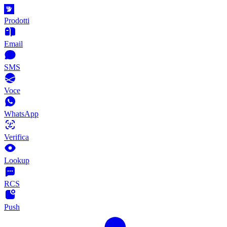
Prodotti
Email
SMS
Voce
WhatsApp
Verifica
Lookup
RCS
Push