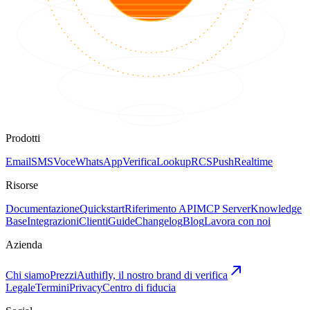
Prodotti
Email
SMS
Voce
WhatsApp
Verifica
Lookup
RCS
Push
Realtime
Risorse
Documentazione
Quickstart
Riferimento API
MCP Server
Knowledge
Base
Integrazioni
Clienti
Guide
Changelog
Blog
Lavora con noi
Azienda
Chi siamo
Prezzi
Authifly, il nostro brand di verifica
Legale
Termini
Privacy
Centro di fiducia