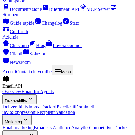
Sviluppatori
Documentazione
Riferimenti API
MCP Server
Strumenti
Guide rapide
Changelog
Stato
Confronti
Azienda
Chi siamo
Blog
Lavora con noi
Clienti
Soluzioni
Newsroom
Accedi
Contatta le vendite
Menu
Email API
Overview
Email for Agents
Deliverability
Deliverability
Inbox Tracker
IP dedicati
Domini di
invio
Soppressioni
Recipient Validation
Marketing
Email marketing
Broadcast
Audience
Analytics
Competitive Tracker