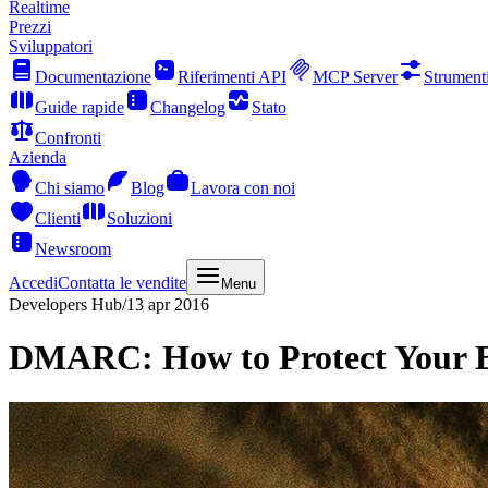
Realtime
Prezzi
Sviluppatori
Documentazione
Riferimenti API
MCP Server
Strument
Guide rapide
Changelog
Stato
Confronti
Azienda
Chi siamo
Blog
Lavora con noi
Clienti
Soluzioni
Newsroom
Accedi
Contatta le vendite
Menu
Developers Hub
/
13 apr 2016
DMARC: How to Protect Your E