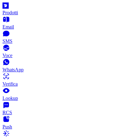
Prodotti
Email
SMS
Voce
WhatsApp
Verifica
Lookup
RCS
Push