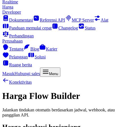
Realtime
Harga
Developer
Dokumentasi
Referensi API
MCP Server
Alat
Panduan memulai cepat
Changelog
Status
Perbandingan
Perusahaan
Tentang
Blog
Karier
Pelanggan
Solusi
Ruang berita
Masuk
Hubungi sales
Menu
Konektivitas
Harga Flow Builder
Jalankan tindakan otomatis berdasarkan jadwal, webhook, atau
panggilan API.
Harga eksekusi berjenjang