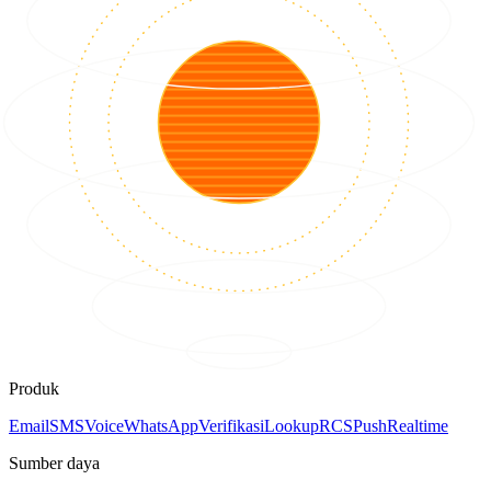
Produk
Email
SMS
Voice
WhatsApp
Verifikasi
Lookup
RCS
Push
Realtime
Sumber daya