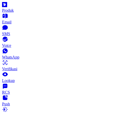
Produk
Email
SMS
Voice
WhatsApp
Verifikasi
Lookup
RCS
Push