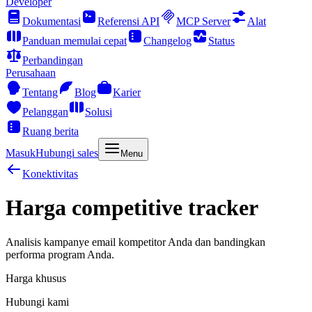
Developer
Dokumentasi
Referensi API
MCP Server
Alat
Panduan memulai cepat
Changelog
Status
Perbandingan
Perusahaan
Tentang
Blog
Karier
Pelanggan
Solusi
Ruang berita
Masuk
Hubungi sales
Menu
Konektivitas
Harga competitive tracker
Analisis kampanye email kompetitor Anda dan bandingkan
performa program Anda.
Harga khusus
Hubungi kami