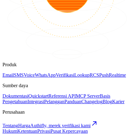
Produk
Email
SMS
Voice
WhatsApp
Verifikasi
Lookup
RCS
Push
Realtime
Sumber daya
Dokumentasi
Quickstart
Referensi API
MCP Server
Basis
Pengetahuan
Integrasi
Pelanggan
Panduan
Changelog
Blog
Karier
Perusahaan
Tentang
Harga
Authifly, merek verifikasi kami
Hukum
Ketentuan
Privasi
Pusat Kepercayaan