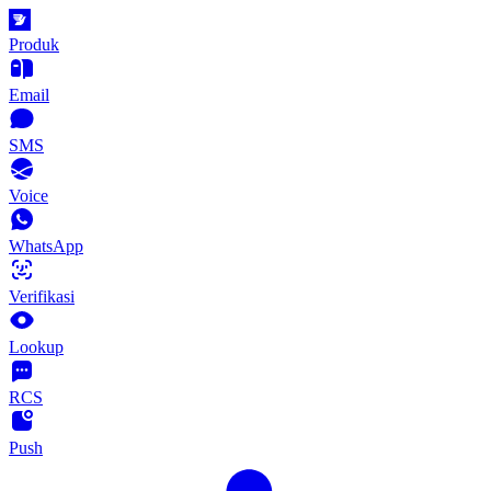
Produk
Email
SMS
Voice
WhatsApp
Verifikasi
Lookup
RCS
Push