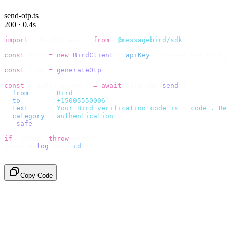
send-otp.ts
200 · 0.4s
import
 {
 BirdClient 
}
 from
 "
@messagebird/sdk
"
;
const
 bird 
=
 new
 BirdClient
({
 apiKey
:
 process
.
env
.
BIRD_
const
 code 
=
 generateOtp
();
const
 {
 data
,
 error 
}
 =
 await
 bird
.
sms
.
send
({
  from
:
     "
Bird
"
,
  to
:
       "
+15005550006
"
,
  text
:
     `
Your Bird verification code is 
${
code
}
. Re
  category
:
 "
authentication
"
,
}).
safe
();
if
 (
error
)
 throw
 error
;
console
.
log
(
data
.
id
);
// → "sms_4kT01Lq2m..."
Copy Code