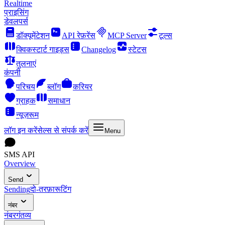
Realtime
प्राइसिंग
डेवलपर्स
डॉक्यूमेंटेशन
API रेफ़रेंस
MCP Server
टूल्स
क्विकस्टार्ट गाइड्स
Changelog
स्टेटस
तुलनाएं
कंपनी
परिचय
ब्लॉग
करियर
ग्राहक
समाधान
न्यूज़रूम
लॉग इन करें
सेल्स से संपर्क करें
Menu
SMS API
Overview
Send
Sending
दो-तरफ़ा
रूटिंग
नंबर
नंबर
गंतव्य