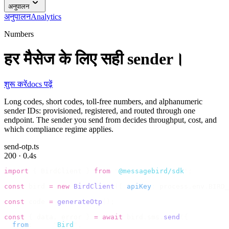
अनुपालन
अनुपालन
Analytics
Numbers
हर मैसेज के लिए सही sender।
शुरू करें
docs पढ़ें
Long codes, short codes, toll-free numbers, and alphanumeric
sender IDs: provisioned, registered, and routed through one
endpoint. The sender you send from decides throughput, cost, and
which compliance regime applies.
send-otp.ts
200 · 0.4s
import
 {
 BirdClient 
}
 from
 "
@messagebird/sdk
"
;
const
 bird 
=
 new
 BirdClient
({
 apiKey
:
 process
.
env
.
BIRD_
const
 code 
=
 generateOtp
();
const
 {
 data
,
 error 
}
 =
 await
 bird
.
sms
.
send
({
  from
:
     "
Bird
"
,