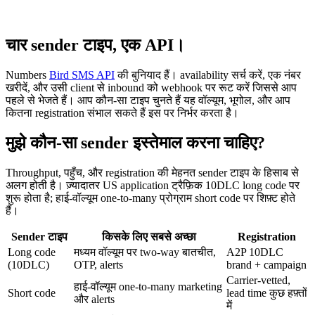
चार sender टाइप, एक API।
Numbers
Bird SMS API
की बुनियाद हैं। availability सर्च करें, एक नंबर
खरीदें, और उसी client से inbound को webhook पर रूट करें जिससे आप
पहले से भेजते हैं। आप कौन-सा टाइप चुनते हैं यह वॉल्यूम, भूगोल, और आप
कितना registration संभाल सकते हैं इस पर निर्भर करता है।
मुझे कौन-सा sender इस्तेमाल करना चाहिए?
Throughput, पहुँच, और registration की मेहनत sender टाइप के हिसाब से
अलग होती है। ज़्यादातर US application ट्रैफ़िक 10DLC long code पर
शुरू होता है; हाई-वॉल्यूम one-to-many प्रोग्राम short code पर शिफ़्ट होते
हैं।
Sender टाइप
किसके लिए सबसे अच्छा
Registration
Long code
मध्यम वॉल्यूम पर two-way बातचीत,
A2P 10DLC
(10DLC)
OTP, alerts
brand + campaign
Carrier-vetted,
हाई-वॉल्यूम one-to-many marketing
Short code
lead time कुछ हफ़्तों
और alerts
में