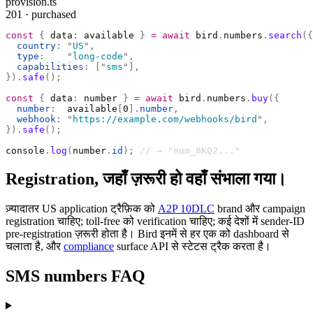
provision.ts
201 · purchased
const
 {
 data
:
 available 
}
 =
 await
 bird
.
numbers
.
search
({
  country
:
 "
US
"
,
  type
:
    "
long-code
"
,
  capabilities
:
 [
"
sms
"
],
}).
safe
();
const
 {
 data
:
 number 
}
 =
 await
 bird
.
numbers
.
buy
({
  number
:
  available
[
0
].
number
,
  webhook
:
 "
https://example.com/webhooks/bird
"
,
}).
safe
();
console
.
log
(
number
.
id
);
 // → "num_8KQ2..."
Registration, जहाँ ज़रूरी हो वहाँ संभाला गया।
ज़्यादातर US application ट्रैफ़िक को
A2P 10DLC
brand और campaign
registration चाहिए; toll-free को verification चाहिए; कई देशों में sender-ID
pre-registration ज़रूरी होता है। Bird इनमें से हर एक को dashboard से
चलाता है, और
compliance
surface API से स्टेटस ट्रैक करता है।
SMS numbers FAQ