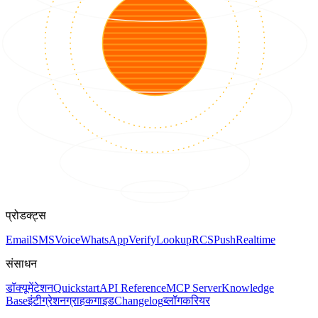
प्रोडक्ट्स
Email
SMS
Voice
WhatsApp
Verify
Lookup
RCS
Push
Realtime
संसाधन
डॉक्यूमेंटेशन
Quickstart
API Reference
MCP Server
Knowledge
Base
इंटीग्रेशन
ग्राहक
गाइड
Changelog
ब्लॉग
करियर