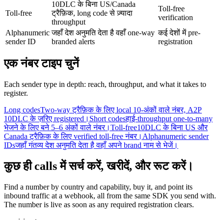
10DLC के बिना US/Canada
Toll-free
Toll-free
ट्रैफ़िक, long code से ज़्यादा
verification
throughput
Alphanumeric
जहाँ देश अनुमति देता है वहाँ one-way
कई देशों में pre-
sender ID
branded alerts
registration
एक नंबर टाइप चुनें
Each sender type in depth: reach, throughput, and what it takes to
register.
Long codes
Two-way ट्रैफ़िक के लिए local 10-अंकों वाले नंबर, A2P
10DLC के ज़रिए registered।
Short codes
हाई-throughput one-to-many
भेजने के लिए बने 5–6 अंकों वाले नंबर।
Toll-free
10DLC के बिना US और
Canada ट्रैफ़िक के लिए verified toll-free नंबर।
Alphanumeric sender
IDs
जहाँ गंतव्य देश अनुमति देता है वहाँ अपने brand नाम से भेजें।
कुछ ही calls में सर्च करें, खरीदें, और रूट करें।
Find a number by country and capability, buy it, and point its
inbound traffic at a webhook, all from the same SDK you send with.
The number is live as soon as any required registration clears.