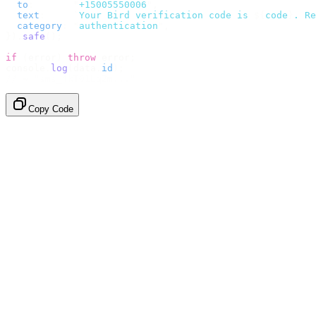
  to
:
       "
+15005550006
"
,
  text
:
     `
Your Bird verification code is 
${
code
}
. Re
  category
:
 "
authentication
"
,
}).
safe
();
if
 (
error
)
 throw
 error
;
console
.
log
(
data
.
id
);
// → "sms_4kT01Lq2m..."
Copy Code