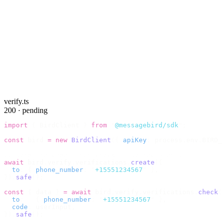
verify.ts
200 · pending
import
 {
 BirdClient 
}
 from
 "
@messagebird/sdk
"
;
const
 bird 
=
 new
 BirdClient
({
 apiKey
:
 process
.
env
.
BIRD_
// Send the code, then check it by recipient.
await
 bird
.
verify
.
verifications
.
create
({
  to
:
 {
 phone_number
:
 "
+15551234567
"
 },
}).
safe
();
const
 {
 data 
}
 =
 await
 bird
.
verify
.
verifications
.
check
(
  to
:
   {
 phone_number
:
 "
+15551234567
"
 },
  code
:
 userInput
,
}).
safe
();