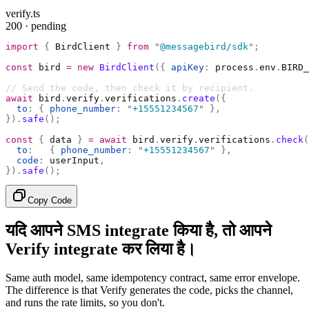
verify.ts
200 · pending
import
 {
 BirdClient 
}
 from
 "
@messagebird/sdk
"
;
const
 bird 
=
 new
 BirdClient
({
 apiKey
:
 process
.
env
.
BIRD_
// Send the code, then check it by recipient.
await
 bird
.
verify
.
verifications
.
create
({
  to
:
 {
 phone_number
:
 "
+15551234567
"
 },
}).
safe
();
const
 {
 data 
}
 =
 await
 bird
.
verify
.
verifications
.
check
(
  to
:
   {
 phone_number
:
 "
+15551234567
"
 },
  code
:
 userInput
,
}).
safe
();
Copy Code
यदि आपने SMS integrate किया है, तो आपने
Verify integrate कर लिया है।
Same auth model, same idempotency contract, same error envelope.
The difference is that Verify generates the code, picks the channel,
and runs the rate limits, so you don't.