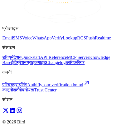
प्रोडक्ट्स
Email
SMS
Voice
WhatsApp
Verify
Lookup
RCS
Push
Realtime
संसाधन
डॉक्यूमेंटेशन
Quickstart
API Reference
MCP Server
Knowledge
Base
इंटीग्रेशन
ग्राहक
गाइड
Changelog
ब्लॉग
करियर
कंपनी
परिचय
प्राइसिंग
Authifly, our verification brand
कानूनी
शर्तें
गोपनीयता
Trust Center
सोशल
© 2026 Bird