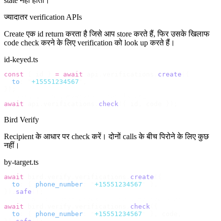
state नहीं होती।
ज्यादातर verification APIs
Create एक id return करता है जिसे आप store करते हैं, फिर उसके खिलाफ
code check करने के लिए verification को look up करते हैं।
id-keyed.ts
const
 {
 id 
}
 =
 await
 api
.
verifications
.
create
({
  to
:
 "
+15551234567
"
,
});
// persist id somewhere, then later…
await
 api
.
verifications
.
check
({
 id
,
 code 
});
Bird Verify
Recipient के आधार पर check करें। दोनों calls के बीच पिरोने के लिए कुछ
नहीं।
by-target.ts
await
 bird
.
verify
.
verifications
.
create
({
  to
:
 {
 phone_number
:
 "
+15551234567
"
 },
}).
safe
();
// no id to store; check by the same recipient
await
 bird
.
verify
.
verifications
.
check
({
  to
:
 {
 phone_number
:
 "
+15551234567
"
 },
 code
,