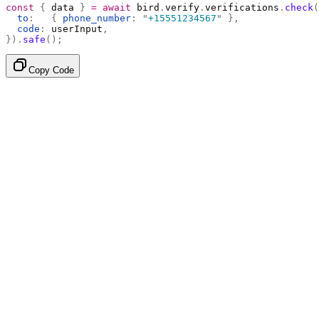
const
 {
 data 
}
 =
 await
 bird
.
verify
.
verifications
.
check
(
  to
:
   {
 phone_number
:
 "
+15551234567
"
 },
  code
:
 userInput
,
}).
safe
();
Copy Code