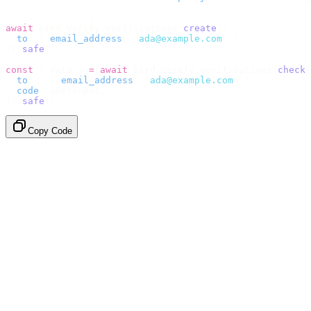
// Send the code, then check it by recipient.
await
 bird
.
verify
.
verifications
.
create
({
  to
:
 {
 email_address
:
 "
ada@example.com
"
 },
}).
safe
();
const
 {
 data 
}
 =
 await
 bird
.
verify
.
verifications
.
check
(
  to
:
   {
 email_address
:
 "
ada@example.com
"
 },
  code
:
 userInput
,
}).
safe
();
Copy Code