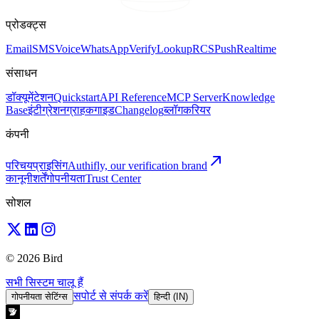
प्रोडक्ट्स
Email
SMS
Voice
WhatsApp
Verify
Lookup
RCS
Push
Realtime
संसाधन
डॉक्यूमेंटेशन
Quickstart
API Reference
MCP Server
Knowledge
Base
इंटीग्रेशन
ग्राहक
गाइड
Changelog
ब्लॉग
करियर
कंपनी
परिचय
प्राइसिंग
Authifly, our verification brand
कानूनी
शर्तें
गोपनीयता
Trust Center
सोशल
© 2026 Bird
सभी सिस्टम चालू हैं
सपोर्ट से संपर्क करें
गोपनीयता सेटिंग्स
हिन्दी (IN)