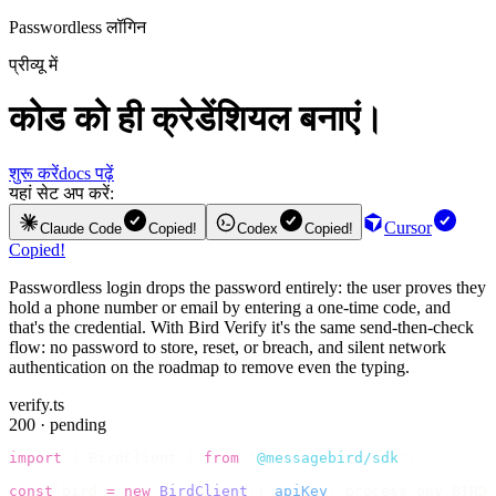
Passwordless लॉगिन
प्रीव्यू में
कोड को ही क्रेडेंशियल बनाएं।
शुरू करें
docs पढ़ें
यहां सेट अप करें:
Cursor
Claude Code
Copied!
Codex
Copied!
Copied!
Passwordless login drops the password entirely: the user proves they
hold a phone number or email by entering a one-time code, and
that's the credential. With Bird Verify it's the same send-then-check
flow: no password to store, reset, or breach, and silent network
authentication on the roadmap to remove even the typing.
verify.ts
200 · pending
import
 {
 BirdClient 
}
 from
 "
@messagebird/sdk
"
;
const
 bird 
=
 new
 BirdClient
({
 apiKey
:
 process
.
env
.
BIRD_