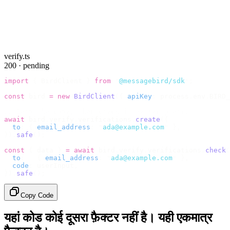
verify.ts
200 · pending
import
 {
 BirdClient 
}
 from
 "
@messagebird/sdk
"
;
const
 bird 
=
 new
 BirdClient
({
 apiKey
:
 process
.
env
.
BIRD_
// Send the code, then check it by recipient.
await
 bird
.
verify
.
verifications
.
create
({
  to
:
 {
 email_address
:
 "
ada@example.com
"
 },
}).
safe
();
const
 {
 data 
}
 =
 await
 bird
.
verify
.
verifications
.
check
(
  to
:
   {
 email_address
:
 "
ada@example.com
"
 },
  code
:
 userInput
,
}).
safe
();
Copy Code
यहां कोड कोई दूसरा फ़ैक्टर नहीं है। यही एकमात्र