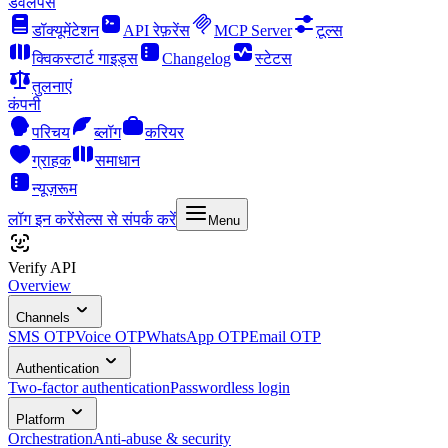
डेवलपर्स
डॉक्यूमेंटेशन
API रेफ़रेंस
MCP Server
टूल्स
क्विकस्टार्ट गाइड्स
Changelog
स्टेटस
तुलनाएं
कंपनी
परिचय
ब्लॉग
करियर
ग्राहक
समाधान
न्यूज़रूम
लॉग इन करें
सेल्स से संपर्क करें
Menu
Verify API
Overview
Channels
SMS OTP
Voice OTP
WhatsApp OTP
Email OTP
Authentication
Two-factor authentication
Passwordless login
Platform
Orchestration
Anti-abuse & security