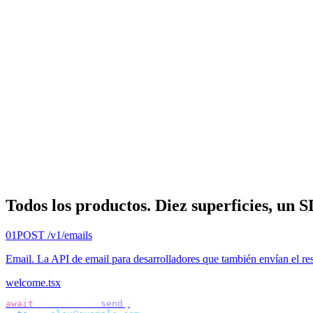
Todos los productos.
Diez superficies, un 
01
POST /v1/emails
Email
.
La API de email para desarrolladores que también envían el re
welcome.tsx
await
 bird
.
email
.
send
({