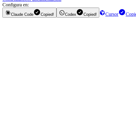
Configura en:
Cursor
Copi
Claude Code
Copied!
Codex
Copied!