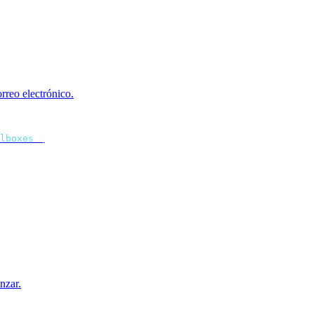
rreo electrónico.
lboxes
 \
nzar.