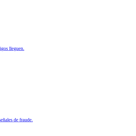
igos lleguen.
señales de fraude.