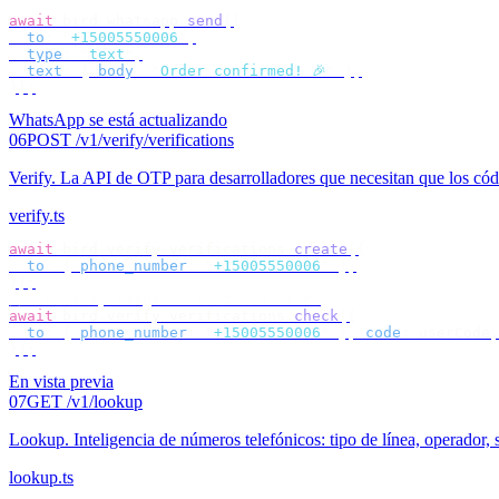
await
 bird
.
whatsapp
.
send
({
  to
:
 "
+15005550006
"
,
  type
:
 "
text
"
,
  text
:
 {
 body
:
 "
Order confirmed! 🎉
"
 },
});
WhatsApp se está actualizando
06
POST /v1/verify/verifications
Verify
.
La API de OTP para desarrolladores que necesitan que los cód
verify.ts
await
 bird
.
verify
.
verifications
.
create
({
  to
:
 {
 phone_number
:
 "
+15005550006
"
 },
});
// check by target — no id to store
await
 bird
.
verify
.
verifications
.
check
({
  to
:
 {
 phone_number
:
 "
+15005550006
"
 },
 code
:
 userCode
,
});
En vista previa
07
GET /v1/lookup
Lookup
.
Inteligencia de números telefónicos: tipo de línea, operador, 
lookup.ts