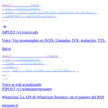
await
 bird
.
sms
.
send
({
  to
:
 "
+15005550006
"
,
  text
:
 "
Your code is 847291. Expires in 10 min.
"
,
  category
:
 "
authentication
"
,
});
04
POST /v1/voice/calls
Voice
.
Voz programable en JSON. Llamadas, IVR, grabación, TTS.
dial.ts
await
 bird
.
voice
.
calls
.
create
({
  to
:
 "
+15005550010
"
,
  from
:
 "
+14155550199
"
,
  flow
:
 [
    {
 say
:
 "
Your order is confirmed.
"
 },
  ],
});
Voice se está actualizando
05
POST /v1/whatsapp/messages
WhatsApp
.
La API de WhatsApp Business, sin el papeleo del BSP.
message.ts