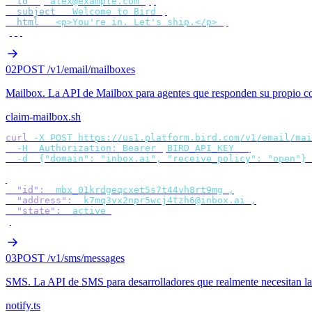
  to
:
 [
"
alex@example.com
"
],
  subject
:
 "
Welcome to Bird
"
,
  html
:
 "
<p>You're in. Let's ship.</p>
"
,
});
02
POST /v1/email/mailboxes
Mailbox
.
La API de Mailbox para agentes que responden su propio co
claim-mailbox.sh
curl
 -X
 POST
 https://us1.platform.bird.com/v1/email/mai
  -H
 "
Authorization: Bearer 
$
BIRD_API_KEY
"
 \
  -d
 '
{"domain": "inbox.ai", "receive_policy": "open"}
'
{
  "id"
:
 "
mbx_01krdgeqcxet5s7t44vh8rt9mg
"
,
  "address"
:
 "
k7mq3vx2npr5wcj4tzh6@inbox.ai
"
,
  "state"
:
 "
active
"
}
03
POST /v1/sms/messages
SMS
.
La API de SMS para desarrolladores que realmente necesitan la
notify.ts