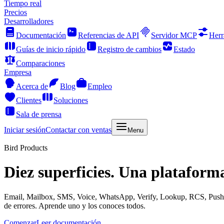
Tiempo real
Precios
Desarrolladores
Documentación
Referencias de API
Servidor MCP
Herr
Guías de inicio rápido
Registro de cambios
Estado
Comparaciones
Empresa
Acerca de
Blog
Empleo
Clientes
Soluciones
Sala de prensa
Iniciar sesión
Contactar con ventas
Menu
Bird Products
Diez superficies. Una platafor
Email, Mailbox, SMS, Voice, WhatsApp, Verify, Lookup, RCS, Push 
de errores. Aprende uno y los conoces todos.
Comenzar
Leer documentación