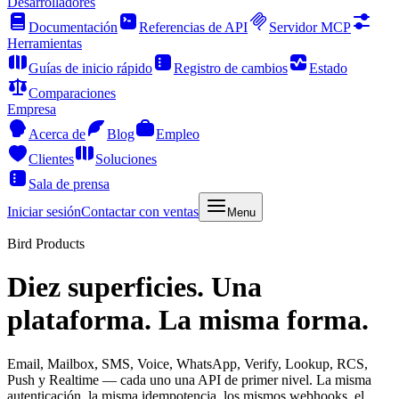
Desarrolladores
Documentación
Referencias de API
Servidor MCP
Herramientas
Guías de inicio rápido
Registro de cambios
Estado
Comparaciones
Empresa
Acerca de
Blog
Empleo
Clientes
Soluciones
Sala de prensa
Iniciar sesión
Contactar con ventas
Menu
Bird Products
Diez superficies. Una
plataforma. La misma forma.
Email, Mailbox, SMS, Voice, WhatsApp, Verify, Lookup, RCS,
Push y Realtime — cada uno una API de primer nivel. La misma
autenticación, la misma idempotencia, los mismos webhooks, el