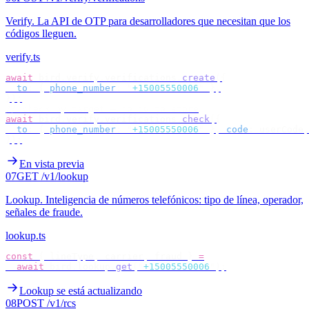
Verify
.
La API de OTP para desarrolladores que necesitan que los
códigos lleguen.
verify.ts
await
 bird
.
verify
.
verifications
.
create
({
  to
:
 {
 phone_number
:
 "
+15005550006
"
 },
});
// check by target — no id to store
await
 bird
.
verify
.
verifications
.
check
({
  to
:
 {
 phone_number
:
 "
+15005550006
"
 },
 code
:
 userCode
,
});
En vista previa
07
GET /v1/lookup
Lookup
.
Inteligencia de números telefónicos: tipo de línea, operador,
señales de fraude.
lookup.ts
const
 {
 lineType
,
 carrier
,
 fraud 
}
 =
  await
 bird
.
lookup
.
get
(
"
+15005550006
"
);
Lookup se está actualizando
08
POST /v1/rcs