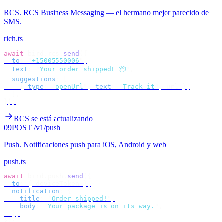
RCS
.
RCS Business Messaging — el hermano mejor parecido de
SMS.
rich.ts
await
 bird
.
rcs
.
send
({
  to
:
 "
+15005550006
"
,
  text
:
 "
Your order shipped! 📦
"
,
  suggestions
:
 [
    {
 type
:
 "
openUrl
"
,
 text
:
 "
Track it
"
,
 url 
},
  ],
});
RCS se está actualizando
09
POST /v1/push
Push
.
Notificaciones push para iOS, Android y web.
push.ts
await
 bird
.
push
.
send
({
  to
:
 {
 deviceToken 
},
  notification
:
 {
    title
:
 "
Order shipped!
"
,
    body
:
 "
Your package is on its way.
"
,
  },
});