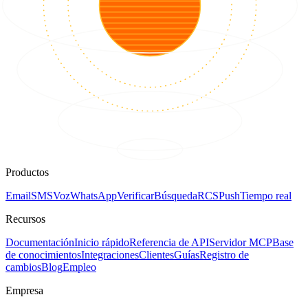
Productos
Email
SMS
Voz
WhatsApp
Verificar
Búsqueda
RCS
Push
Tiempo real
Recursos
Documentación
Inicio rápido
Referencia de API
Servidor MCP
Base
de conocimientos
Integraciones
Clientes
Guías
Registro de
cambios
Blog
Empleo
Empresa