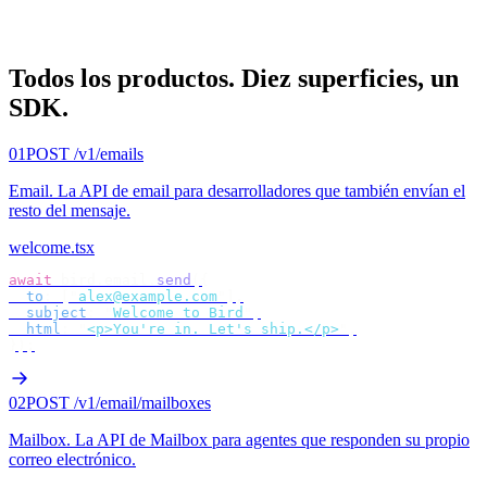
Todos los productos.
Diez superficies, un
SDK.
01
POST /v1/emails
Email
.
La API de email para desarrolladores que también envían el
resto del mensaje.
welcome.tsx
await
 bird
.
email
.
send
({
  to
:
 [
"
alex@example.com
"
],
  subject
:
 "
Welcome to Bird
"
,
  html
:
 "
<p>You're in. Let's ship.</p>
"
,
});
02
POST /v1/email/mailboxes
Mailbox
.
La API de Mailbox para agentes que responden su propio
correo electrónico.