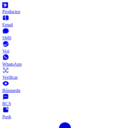
Productos
Email
SMS
Voz
WhatsApp
Verificar
Búsqueda
RCS
Push