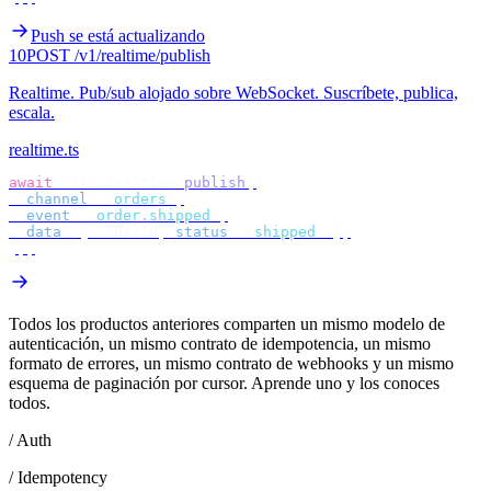
Push se está actualizando
10
POST /v1/realtime/publish
Realtime
.
Pub/sub alojado sobre WebSocket. Suscríbete, publica,
escala.
realtime.ts
await
 bird
.
realtime
.
publish
({
  channel
:
 "
orders
"
,
  event
:
 "
order.shipped
"
,
  data
:
 {
 orderId
,
 status
:
 "
shipped
"
 },
});
Todos los productos anteriores comparten un mismo modelo de
autenticación, un mismo contrato de idempotencia, un mismo
formato de errores, un mismo contrato de webhooks y un mismo
esquema de paginación por cursor. Aprende uno y los conoces
todos.
/ Auth
/ Idempotency