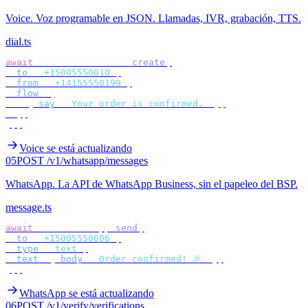
Voice
.
Voz programable en JSON. Llamadas, IVR, grabación, TTS.
dial.ts
await
 bird
.
voice
.
calls
.
create
({
  to
:
 "
+15005550010
"
,
  from
:
 "
+14155550199
"
,
  flow
:
 [
    {
 say
:
 "
Your order is confirmed.
"
 },
  ],
});
Voice se está actualizando
05
POST /v1/whatsapp/messages
WhatsApp
.
La API de WhatsApp Business, sin el papeleo del BSP.
message.ts
await
 bird
.
whatsapp
.
send
({
  to
:
 "
+15005550006
"
,
  type
:
 "
text
"
,
  text
:
 {
 body
:
 "
Order confirmed! 🎉
"
 },
});
WhatsApp se está actualizando
06
POST /v1/verify/verifications