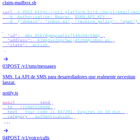
claim-mailbox.sh
curl
 -X
 POST
 https://us1.platform.bird.com/v1/email/mai
  -H
 "
Authorization: Bearer 
$
BIRD_API_KEY
"
 \
  -d
 '
{"domain": "inbox.ai", "receive_policy": "open"}
'
{
  "id"
:
 "
mbx_01krdgeqcxet5s7t44vh8rt9mg
"
,
  "address"
:
 "
k7mq3vx2npr5wcj4tzh6@inbox.ai
"
,
  "state"
:
 "
active
"
}
03
POST /v1/sms/messages
SMS
.
La API de SMS para desarrolladores que realmente necesitan
lanzar.
notify.ts
await
 bird
.
sms
.
send
({
  to
:
 "
+15005550006
"
,
  text
:
 "
Your code is 847291. Expires in 10 min.
"
,
  category
:
 "
authentication
"
,
});
04
POST /v1/voice/calls