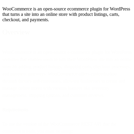
WooCommerce is an open-source ecommerce plugin for WordPress
that turns a site into an online store with product listings, carts,
checkout, and payments.
Overview
WooCommerce is an open-source e-commerce plugin for WordPress
websites that enables users to turn their WordPress site into an online
store by adding product listings, shopping carts, checkout processes,
and payment gateways. WooCommerce offers customization
through themes and extensions, allowing businesses to create and
manage online stores with various features like inventory
management, shipping options, and customer reviews.
Requirements
To use the version of the WooCommerce REST API that the
connector is built, you must be using: