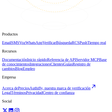
Productos
Email
SMS
Voz
WhatsApp
Verificar
Búsqueda
RCS
Push
Tiempo real
Recursos
Documentación
Inicio rápido
Referencia de API
Servidor MCP
Base
de conocimientos
Integraciones
Clientes
Guías
Registro de
cambios
Blog
Empleo
Empresa
Acerca de
Precios
Authifly, nuestra marca de verificación
Legal
Términos
Privacidad
Centro de confianza
Social