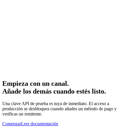
WooCommerce 3.5+.
WordPress 4.4+.
Pretty permalinks in you WooCommerce Settings >
Permalinks
Empieza con un canal.
Añade los demás cuando estés listo.
Una clave API de prueba es tuya de inmediato. El acceso a
producción se desbloquea cuando añades un método de pago y
verificas un remitente.
Comenzar
Leer documentación