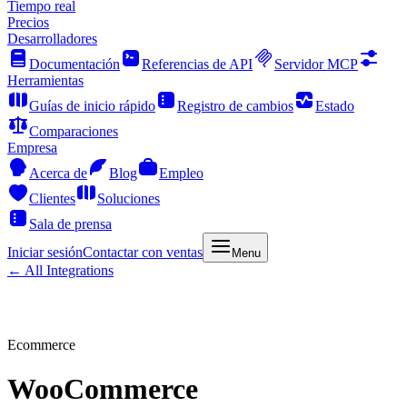
Tiempo real
Precios
Desarrolladores
Documentación
Referencias de API
Servidor MCP
Herramientas
Guías de inicio rápido
Registro de cambios
Estado
Comparaciones
Empresa
Acerca de
Blog
Empleo
Clientes
Soluciones
Sala de prensa
Iniciar sesión
Contactar con ventas
Menu
← All Integrations
Ecommerce
WooCommerce