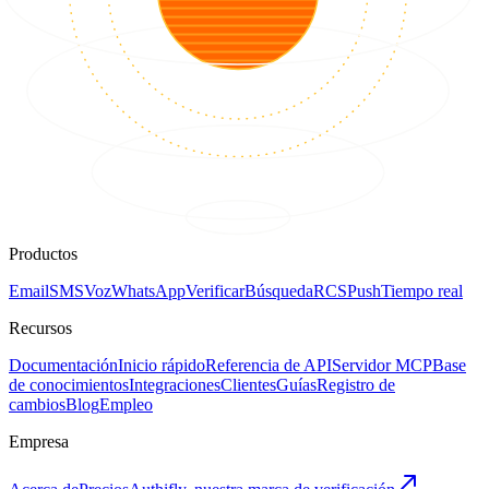
Productos
Email
SMS
Voz
WhatsApp
Verificar
Búsqueda
RCS
Push
Tiempo real
Recursos
Documentación
Inicio rápido
Referencia de API
Servidor MCP
Base
de conocimientos
Integraciones
Clientes
Guías
Registro de
cambios
Blog
Empleo
Empresa