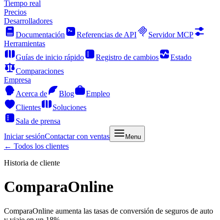
Tiempo real
Precios
Desarrolladores
Documentación
Referencias de API
Servidor MCP
Herramientas
Guías de inicio rápido
Registro de cambios
Estado
Comparaciones
Empresa
Acerca de
Blog
Empleo
Clientes
Soluciones
Sala de prensa
Iniciar sesión
Contactar con ventas
Menu
← Todos los clientes
Historia de cliente
ComparaOnline
ComparaOnline aumenta las tasas de conversión de seguros de auto
y viaje en un 18%