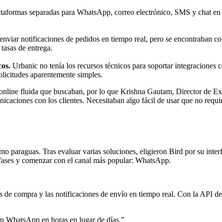
taformas separadas para WhatsApp, correo electrónico, SMS y chat en la
nviar notificaciones de pedidos en tiempo real, pero se encontraban con
tasas de entrega.
os.
Urbanic no tenía los recursos técnicos para soportar integraciones 
solicitudes aparentemente simples.
 online fluida que buscaban, por lo que Krishna Gautam, Director de E
caciones con los clientes. Necesitaban algo fácil de usar que no requi
mo paraguas. Tras evaluar varias soluciones, eligieron Bird por su interf
fases y comenzar con el canal más popular: WhatsApp.
 de compra y las notificaciones de envío en tiempo real. Con la API d
n WhatsApp en horas en lugar de días.
”