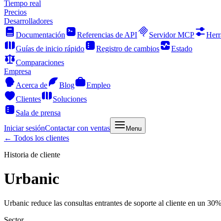
Tiempo real
Precios
Desarrolladores
Documentación
Referencias de API
Servidor MCP
Herr
Guías de inicio rápido
Registro de cambios
Estado
Comparaciones
Empresa
Acerca de
Blog
Empleo
Clientes
Soluciones
Sala de prensa
Iniciar sesión
Contactar con ventas
Menu
← Todos los clientes
Historia de cliente
Urbanic
Urbanic reduce las consultas entrantes de soporte al cliente en un 
Sector