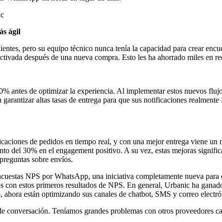
ic
s ágil
lientes, pero su equipo técnico nunca tenía la capacidad para crear e
ctivada después de una nueva compra. Esto les ha ahorrado miles en rec
 40% antes de optimizar la experiencia. Al implementar estos nuevos f
 garantizar altas tasas de entrega para que sus notificaciones realmente 
ficaciones de pedidos en tiempo real, y con una mejor entrega viene u
nto del 30% en el engagement positivo. A su vez, estas mejoras signific
 preguntas sobre envíos.
encuestas NPS por WhatsApp, una iniciativa completamente nueva para 
s con estos primeros resultados de NPS. En general, Urbanic ha ganado 
, ahora están optimizando sus canales de chatbot, SMS y correo electró
o de conversación. Teníamos grandes problemas con otros proveedores ca