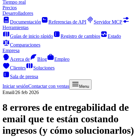
Tiempo real
Precios
Desarrolladores
Documentación
Referencias de API
Servidor MCP
Herramientas
Guías de inicio rápido
Registro de cambios
Estado
Comparaciones
Empresa
Acerca de
Blog
Empleo
Clientes
Soluciones
Sala de prensa
Iniciar sesión
Contactar con ventas
Menu
Email
/
26 feb 2026
8 errores de entregabilidad de
email que te están costando
ingresos (y cómo solucionarlos)