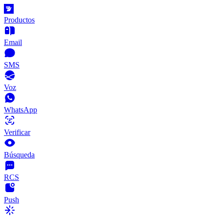
Productos
Email
SMS
Voz
WhatsApp
Verificar
Búsqueda
RCS
Push