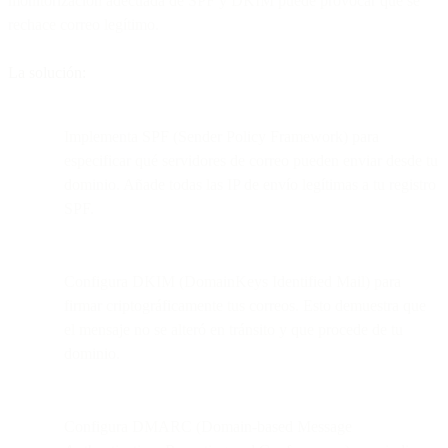
monitorización adecuada de SPF y DKIM puede provocar que se
rechace correo legítimo.
La solución:
Implementa SPF (Sender Policy Framework) para
especificar qué servidores de correo pueden enviar desde tu
dominio. Añade todas las IP de envío legítimas a tu registro
SPF.
Configura DKIM (DomainKeys Identified Mail) para
firmar criptográficamente tus correos. Esto demuestra que
el mensaje no se alteró en tránsito y que procede de tu
dominio.
Configura DMARC (Domain-based Message