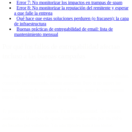
Error 7: No monitorizar los impactos en trampas de spam
Error 8: No monitorizar la reputación del remitente y esperar
a que falle la entrega
Qué hace que estas soluciones perduren (o fracasen): la capa
de infraestructura
Buenas prácticas de entregabilidad de email: lista de
mantenimiento mensual
Por qué los fallos de entregabilidad afectan
incluso a las buenas campañas
Has creado la campaña de email perfecta: líneas de asunto probadas,
contenido personalizado, ofertas atractivas. Pero si no sigues las
buenas prácticas de entregabilidad de email, miles de esos correos
nunca llegarán a las bandejas de entrada.
El problema no es tu campaña. Es la entregabilidad. Tus correos
acabaron en la carpeta de spam, fueron bloqueados por los ISP o
rechazados por completo. Tus suscriptores nunca los vieron.