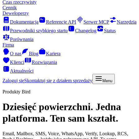
Czas rzeczywisty
Cennik
Deweloperzy
Dokumentacja
Referencje API
Serwer MCP
Narzędzia
Przewodniki szybkiego startu
Changelog
Status
Porównania
Firma
O nas
Blog
Kariera
Klienci
Rozwiązania
Aktualności
Zaloguj się
Skontaktuj się z działem sprzedaży
Menu
Produkty Bird
Dziesięć powierzchni. Jedna
platforma. Ten sam kształt.
Email, Mailbox, SMS, Voice, WhatsApp, Verify, Lookup, RCS,