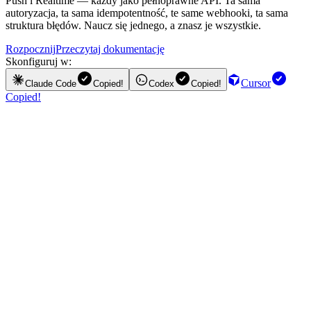
Push i Realtime — każdy jako pełnoprawne API. Ta sama
autoryzacja, ta sama idempotentność, te same webhooki, ta sama
struktura błędów. Naucz się jednego, a znasz je wszystkie.
Rozpocznij
Przeczytaj dokumentację
Skonfiguruj w:
Cursor
Claude Code
Copied!
Codex
Copied!
Copied!