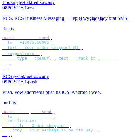
Lookup jest aktualizowany
08
POST /v1/rcs
RCS
.
RCS Business Messaging — lepiej wyglądający brat SMS.
rich.ts
await
 bird
.
rcs
.
send
({
  to
:
 "
+15005550006
"
,
  text
:
 "
Your order shipped! 📦
"
,
  suggestions
:
 [
    {
 type
:
 "
openUrl
"
,
 text
:
 "
Track it
"
,
 url 
},
  ],
});
RCS jest aktualizowany
09
POST /v1/push
Push
.
Powiadomienia push na iOS, Android i web.
push.ts
await
 bird
.
push
.
send
({
  to
:
 {
 deviceToken 
},
  notification
:
 {
    title
:
 "
Order shipped!
"
,
    body
:
 "
Your package is on its way.
"
,
  },