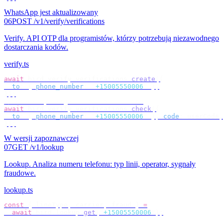
WhatsApp jest aktualizowany
06
POST /v1/verify/verifications
Verify
.
API OTP dla programistów, którzy potrzebują niezawodnego
dostarczania kodów.
verify.ts
await
 bird
.
verify
.
verifications
.
create
({
  to
:
 {
 phone_number
:
 "
+15005550006
"
 },
});
// check by target — no id to store
await
 bird
.
verify
.
verifications
.
check
({
  to
:
 {
 phone_number
:
 "
+15005550006
"
 },
 code
:
 userCode
,
});
W wersji zapoznawczej
07
GET /v1/lookup
Lookup
.
Analiza numeru telefonu: typ linii, operator, sygnały
fraudowe.
lookup.ts
const
 {
 lineType
,
 carrier
,
 fraud 
}
 =
  await
 bird
.
lookup
.
get
(
"
+15005550006
"
);