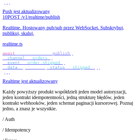
});
Push jest aktualizowany
10
POST /v1/realtime/publish
Realtime
.
Hostowany pub/sub przez WebSocket. Subskrybuj,
publikuj, skaluj.
realtime.ts
await
 bird
.
realtime
.
publish
({
  channel
:
 "
orders
"
,
  event
:
 "
order.shipped
"
,
  data
:
 {
 orderId
,
 status
:
 "
shipped
"
 },
});
Realtime jest aktualizowany
Każdy powyższy produkt współdzieli jeden model autoryzacji,
jeden kontrakt idempotentności, jedną strukturę błędów, jeden
kontrakt webhooków, jeden schemat paginacji kursorowej. Poznaj
jedno, a znasz je wszystkie.
/ Auth
/ Idempotency