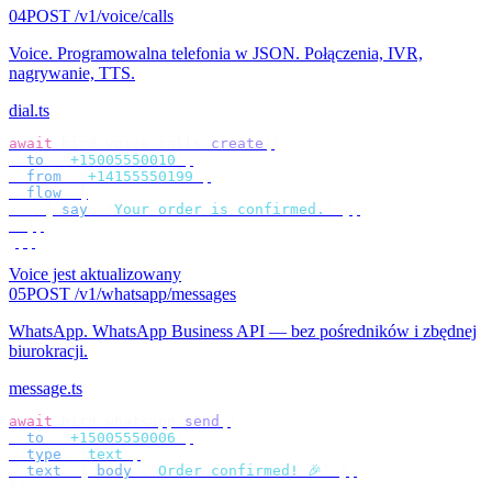
04
POST /v1/voice/calls
Voice
.
Programowalna telefonia w JSON. Połączenia, IVR,
nagrywanie, TTS.
dial.ts
await
 bird
.
voice
.
calls
.
create
({
  to
:
 "
+15005550010
"
,
  from
:
 "
+14155550199
"
,
  flow
:
 [
    {
 say
:
 "
Your order is confirmed.
"
 },
  ],
});
Voice jest aktualizowany
05
POST /v1/whatsapp/messages
WhatsApp
.
WhatsApp Business API — bez pośredników i zbędnej
biurokracji.
message.ts
await
 bird
.
whatsapp
.
send
({
  to
:
 "
+15005550006
"
,
  type
:
 "
text
"
,
  text
:
 {
 body
:
 "
Order confirmed! 🎉
"
 },
});