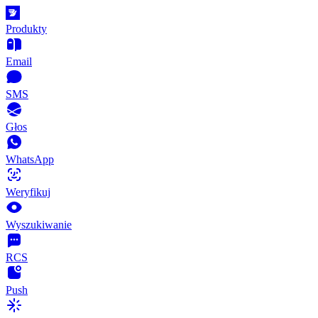
Produkty
Email
SMS
Głos
WhatsApp
Weryfikuj
Wyszukiwanie
RCS
Push