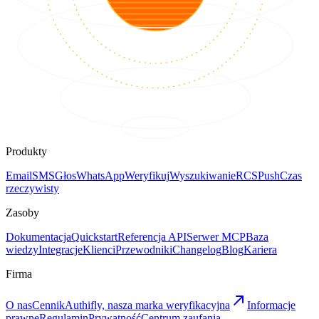
Produkty
Email
SMS
Głos
WhatsApp
Weryfikuj
Wyszukiwanie
RCS
Push
Czas
rzeczywisty
Zasoby
Dokumentacja
Quickstart
Referencja API
Serwer MCP
Baza
wiedzy
Integracje
Klienci
Przewodniki
Changelog
Blog
Kariera
Firma
O nas
Cennik
Authifly, nasza marka weryfikacyjna
Informacje
prawne
Regulamin
Prywatność
Centrum zaufania