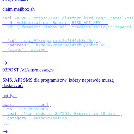
claim-mailbox.sh
curl
 -X
 POST
 https://us1.platform.bird.com/v1/email/mai
  -H
 "
Authorization: Bearer 
$
BIRD_API_KEY
"
 \
  -d
 '
{"domain": "inbox.ai", "receive_policy": "open"}
'
{
  "id"
:
 "
mbx_01krdgeqcxet5s7t44vh8rt9mg
"
,
  "address"
:
 "
k7mq3vx2npr5wcj4tzh6@inbox.ai
"
,
  "state"
:
 "
active
"
}
03
POST /v1/sms/messages
SMS
.
API SMS dla programistów, którzy naprawdę muszą
dostarczać.
notify.ts
await
 bird
.
sms
.
send
({
  to
:
 "
+15005550006
"
,
  text
:
 "
Your code is 847291. Expires in 10 min.
"
,
  category
:
 "
authentication
"
,
});