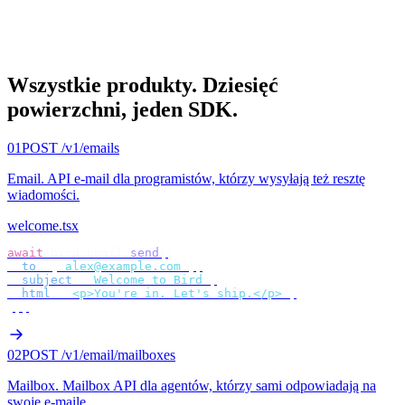
Wszystkie produkty.
Dziesięć
powierzchni, jeden SDK.
01
POST /v1/emails
Email
.
API e-mail dla programistów, którzy wysyłają też resztę
wiadomości.
welcome.tsx
await
 bird
.
email
.
send
({
  to
:
 [
"
alex@example.com
"
],
  subject
:
 "
Welcome to Bird
"
,
  html
:
 "
<p>You're in. Let's ship.</p>
"
,
});
02
POST /v1/email/mailboxes
Mailbox
.
Mailbox API dla agentów, którzy sami odpowiadają na
swoje e-maile.