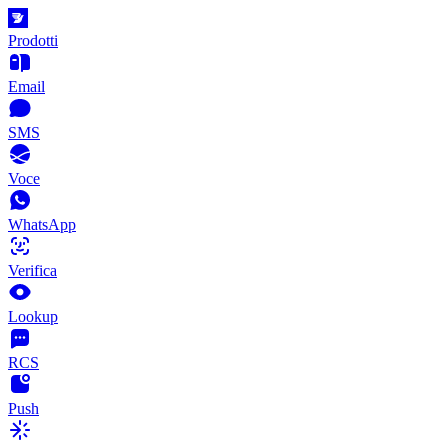
Prodotti
Email
SMS
Voce
WhatsApp
Verifica
Lookup
RCS
Push