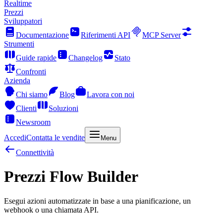
Realtime
Prezzi
Sviluppatori
Documentazione
Riferimenti API
MCP Server
Strumenti
Guide rapide
Changelog
Stato
Confronti
Azienda
Chi siamo
Blog
Lavora con noi
Clienti
Soluzioni
Newsroom
Accedi
Contatta le vendite
Menu
Connettività
Prezzi Flow Builder
Esegui azioni automatizzate in base a una pianificazione, un
webhook o una chiamata API.