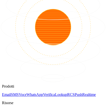
Prodotti
Email
SMS
Voce
WhatsApp
Verifica
Lookup
RCS
Push
Realtime
Risorse