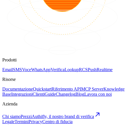
Prodotti
Email
SMS
Voce
WhatsApp
Verifica
Lookup
RCS
Push
Realtime
Risorse
Documentazione
Quickstart
Riferimento API
MCP Server
Knowledge
Base
Integrazioni
Clienti
Guide
Changelog
Blog
Lavora con noi
Azienda
Chi siamo
Prezzi
Authifly, il nostro brand di verifica
Legale
Termini
Privacy
Centro di fiducia