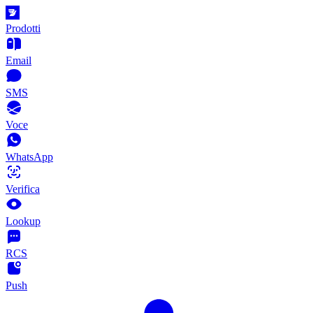
Prodotti
Email
SMS
Voce
WhatsApp
Verifica
Lookup
RCS
Push