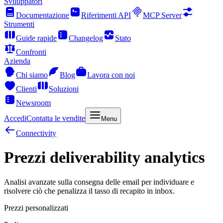
Sviluppatori
Documentazione
Riferimenti API
MCP Server
Strumenti
Guide rapide
Changelog
Stato
Confronti
Azienda
Chi siamo
Blog
Lavora con noi
Clienti
Soluzioni
Newsroom
Accedi
Contatta le vendite
Menu
Connectivity
Prezzi deliverability analytics
Analisi avanzate sulla consegna delle email per individuare e
risolvere ciò che penalizza il tasso di recapito in inbox.
Prezzi personalizzati