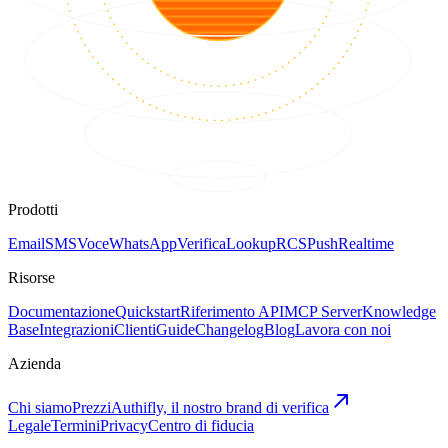
Prodotti
Email
SMS
Voce
WhatsApp
Verifica
Lookup
RCS
Push
Realtime
Risorse
Documentazione
Quickstart
Riferimento API
MCP Server
Knowledge
Base
Integrazioni
Clienti
Guide
Changelog
Blog
Lavora con noi
Azienda
Chi siamo
Prezzi
Authifly, il nostro brand di verifica
Legale
Termini
Privacy
Centro di fiducia