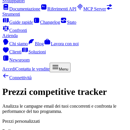
Sviluppatori
Documentazione
Riferimenti API
MCP Server
Strumenti
Guide rapide
Changelog
Stato
Confronti
Azienda
Chi siamo
Blog
Lavora con noi
Clienti
Soluzioni
Newsroom
Accedi
Contatta le vendite
Menu
Connettività
Prezzi competitive tracker
Analizza le campagne email dei tuoi concorrenti e confronta le
performance del tuo programma.
Prezzi personalizzati