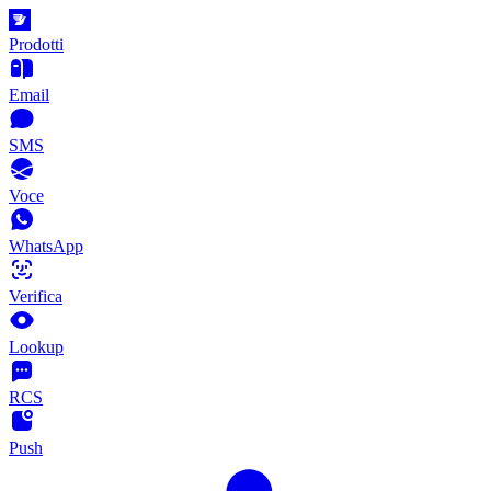
Prodotti
Email
SMS
Voce
WhatsApp
Verifica
Lookup
RCS
Push