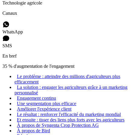
Technologie agricole
Canaux
WhatsApp
SMS
En bref
35 % d'augmentation de l'engagement
Le problème : atteindre des millions d'agriculteurs plus
efficacement
La solution : engager les agriculteurs grâce à un marketing
personnalisé
Engagement continu
Une segmentation plus efficace
Améliorer l'expérience client
Le résultat : renforcer l'efficacité du marketing mondial
Et ensuite : tisser des liens plus forts avec les agriculteurs
À propos de Syngenta Crop Protection AG
À propos de Bird