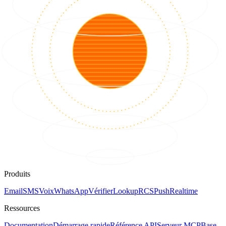
Produits
Email
SMS
Voix
WhatsApp
Vérifier
Lookup
RCS
Push
Realtime
Ressources
Documentation
Démarrage rapide
Référence API
Serveur MCP
Base