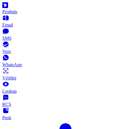
Produits
Email
SMS
Voix
WhatsApp
Vérifier
Lookup
RCS
Push