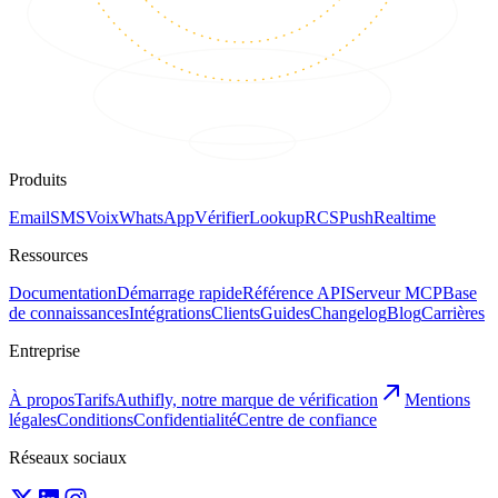
Produits
Email
SMS
Voix
WhatsApp
Vérifier
Lookup
RCS
Push
Realtime
Ressources
Documentation
Démarrage rapide
Référence API
Serveur MCP
Base
de connaissances
Intégrations
Clients
Guides
Changelog
Blog
Carrières
Entreprise
À propos
Tarifs
Authifly, notre marque de vérification
Mentions
légales
Conditions
Confidentialité
Centre de confiance
Réseaux sociaux