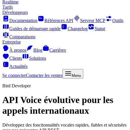
Realtime
Tarifs
Développeurs
Documentation
Références API
Serveur MCP
Outils
Guides de démarrage rapide
Changelog
Statut
Comparaisons
Entreprise
À propos
Blog
Carrières
Clients
Solutions
Actualités
Se connecter
Contacter les ventes
Menu
Bird Developer
API Voice évolutive pour les
appels internationaux
Développez des fonctionnalités vocales rapides, fiables et sécurisées