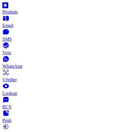
Produits
Email
SMS
Voix
WhatsApp
Vérifier
Lookup
RCS
Push