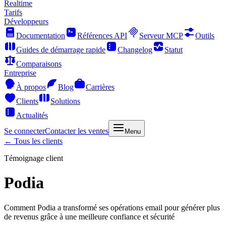
Realtime
Tarifs
Développeurs
Documentation
Références API
Serveur MCP
Outils
Guides de démarrage rapide
Changelog
Statut
Comparaisons
Entreprise
À propos
Blog
Carrières
Clients
Solutions
Actualités
Se connecter
Contacter les ventes
Menu
← Tous les clients
Témoignage client
Podia
Comment Podia a transformé ses opérations email pour générer plus
de revenus grâce à une meilleure confiance et sécurité