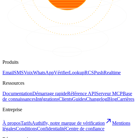
Produits
Email
SMS
Voix
WhatsApp
Vérifier
Lookup
RCS
Push
Realtime
Ressources
Documentation
Démarrage rapide
Référence API
Serveur MCP
Base
de connaissances
Intégrations
Clients
Guides
Changelog
Blog
Carrières
Entreprise
À propos
Tarifs
Authifly, notre marque de vérification
Mentions
légales
Conditions
Confidentialité
Centre de confiance