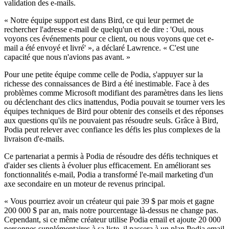
validation des e-mails.
« Notre équipe support est dans Bird, ce qui leur permet de
rechercher l'adresse e-mail de quelqu'un et de dire : 'Oui, nous
voyons ces événements pour ce client, ou nous voyons que cet e-
mail a été envoyé et livré' », a déclaré Lawrence. « C'est une
capacité que nous n'avions pas avant. »
Pour une petite équipe comme celle de Podia, s'appuyer sur la
richesse des connaissances de Bird a été inestimable. Face à des
problèmes comme Microsoft modifiant des paramètres dans les liens
ou déclenchant des clics inattendus, Podia pouvait se tourner vers les
équipes techniques de Bird pour obtenir des conseils et des réponses
aux questions qu'ils ne pouvaient pas résoudre seuls. Grâce à Bird,
Podia peut relever avec confiance les défis les plus complexes de la
livraison d'e-mails.
Ce partenariat a permis à Podia de résoudre des défis techniques et
d'aider ses clients à évoluer plus efficacement. En améliorant ses
fonctionnalités e-mail, Podia a transformé l'e-mail marketing d'un
axe secondaire en un moteur de revenus principal.
« Vous pourriez avoir un créateur qui paie 39 $ par mois et gagne
200 000 $ par an, mais notre pourcentage là-dessus ne change pas.
Cependant, si ce même créateur utilise Podia email et ajoute 20 000
personnes supplémentaires à sa liste, il passera à un plan Podia email