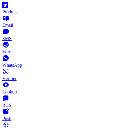
Produits
Email
SMS
Voix
WhatsApp
Vérifier
Lookup
RCS
Push