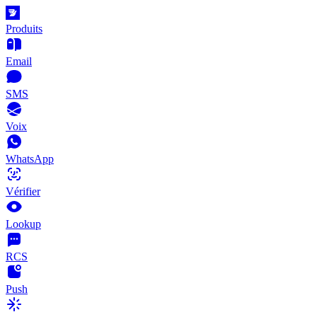
Produits
Email
SMS
Voix
WhatsApp
Vérifier
Lookup
RCS
Push