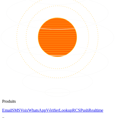
Produits
Email
SMS
Voix
WhatsApp
Vérifier
Lookup
RCS
Push
Realtime