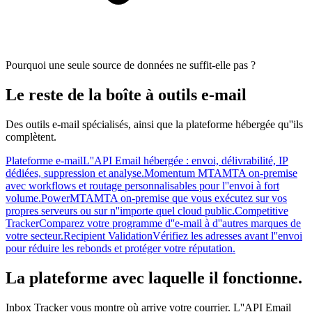
Pourquoi une seule source de données ne suffit-elle pas ?
Le reste de la boîte à outils e-mail
Des outils e-mail spécialisés, ainsi que la plateforme hébergée qu''ils
complètent.
Plateforme e-mail
L''API Email hébergée : envoi, délivrabilité, IP
dédiées, suppression et analyse.
Momentum MTA
MTA on-premise
avec workflows et routage personnalisables pour l''envoi à fort
volume.
PowerMTA
MTA on-premise que vous exécutez sur vos
propres serveurs ou sur n''importe quel cloud public.
Competitive
Tracker
Comparez votre programme d''e-mail à d''autres marques de
votre secteur.
Recipient Validation
Vérifiez les adresses avant l''envoi
pour réduire les rebonds et protéger votre réputation.
La plateforme avec laquelle il fonctionne.
Inbox Tracker vous montre où arrive votre courrier. L''API Email