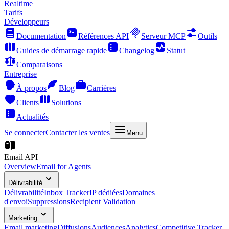
Realtime
Tarifs
Développeurs
Documentation
Références API
Serveur MCP
Outils
Guides de démarrage rapide
Changelog
Statut
Comparaisons
Entreprise
À propos
Blog
Carrières
Clients
Solutions
Actualités
Se connecter
Contacter les ventes
Menu
Email API
Overview
Email for Agents
Délivrabilité
Délivrabilité
Inbox Tracker
IP dédiées
Domaines
d'envoi
Suppressions
Recipient Validation
Marketing
Email marketing
Diffusions
Audiences
Analytics
Competitive Tracker