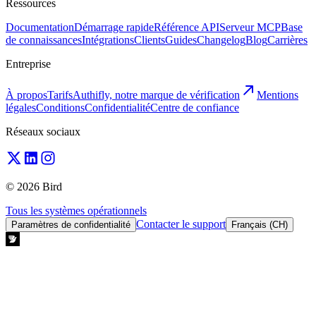
Ressources
Documentation
Démarrage rapide
Référence API
Serveur MCP
Base
de connaissances
Intégrations
Clients
Guides
Changelog
Blog
Carrières
Entreprise
À propos
Tarifs
Authifly, notre marque de vérification
Mentions
légales
Conditions
Confidentialité
Centre de confiance
Réseaux sociaux
© 2026 Bird
Tous les systèmes opérationnels
Contacter le support
Paramètres de confidentialité
Français (CH)