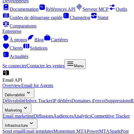
Développeurs
Documentation
Références API
Serveur MCP
Outils
Guides de démarrage rapide
Changelog
Statut
Comparaisons
Entreprise
À propos
Blog
Carrières
Clients
Solutions
Actualités
Se connecter
Contacter les ventes
Menu
Email API
Overview
Email for Agents
Délivrabilité
Délivrabilité
Inbox Tracker
IP dédiées
Domaines d'envoi
Suppressions
R
Marketing
Email marketing
Diffusions
Audiences
Analytics
Competitive Tracker
Infrastructure
Send email
Email templates
Momentum MTA
PowerMTA
SparkPost