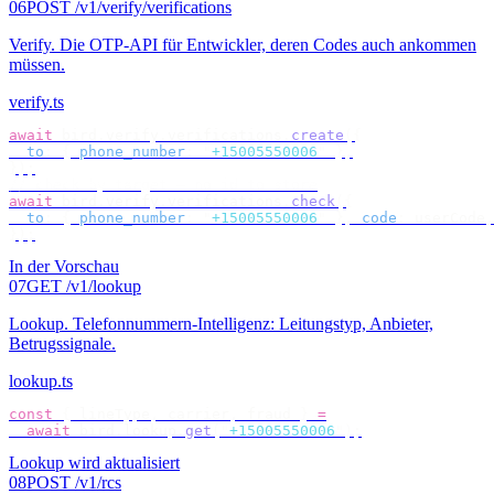
06
POST /v1/verify/verifications
Verify
.
Die OTP-API für Entwickler, deren Codes auch ankommen
müssen.
verify.ts
await
 bird
.
verify
.
verifications
.
create
({
  to
:
 {
 phone_number
:
 "
+15005550006
"
 },
});
// check by target — no id to store
await
 bird
.
verify
.
verifications
.
check
({
  to
:
 {
 phone_number
:
 "
+15005550006
"
 },
 code
:
 userCode
,
});
In der Vorschau
07
GET /v1/lookup
Lookup
.
Telefonnummern-Intelligenz: Leitungstyp, Anbieter,
Betrugssignale.
lookup.ts
const
 {
 lineType
,
 carrier
,
 fraud 
}
 =
  await
 bird
.
lookup
.
get
(
"
+15005550006
"
);
Lookup wird aktualisiert
08
POST /v1/rcs