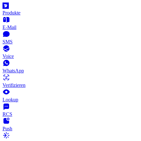
Produkte
E-Mail
SMS
Voice
WhatsApp
Verifizieren
Lookup
RCS
Push