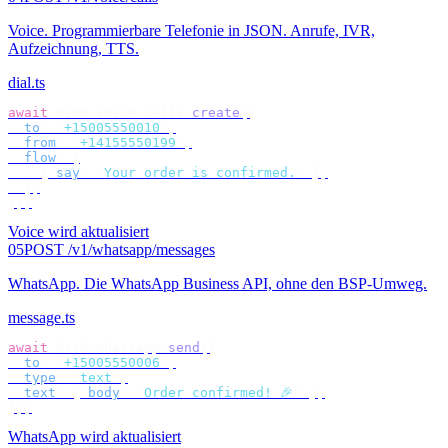
Voice
.
Programmierbare Telefonie in JSON. Anrufe, IVR,
Aufzeichnung, TTS.
dial.ts
await
 bird
.
voice
.
calls
.
create
({
  to
:
 "
+15005550010
"
,
  from
:
 "
+14155550199
"
,
  flow
:
 [
    {
 say
:
 "
Your order is confirmed.
"
 },
  ],
});
Voice wird aktualisiert
05
POST /v1/whatsapp/messages
WhatsApp
.
Die WhatsApp Business API, ohne den BSP-Umweg.
message.ts
await
 bird
.
whatsapp
.
send
({
  to
:
 "
+15005550006
"
,
  type
:
 "
text
"
,
  text
:
 {
 body
:
 "
Order confirmed! 🎉
"
 },
});
WhatsApp wird aktualisiert