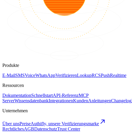
Produkte
E-Mail
SMS
Voice
WhatsApp
Verifizieren
Lookup
RCS
Push
Realtime
Ressourcen
Dokumentation
Schnellstart
API-Referenz
MCP
Server
Wissensdatenbank
Integrationen
Kunden
Anleitungen
Changelog
Unternehmen
Über uns
Preise
Authifly, unsere Verifizierungsmarke
Rechtliches
AGB
Datenschutz
Trust Center