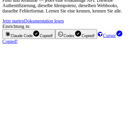
Push und Realtime — jedes eine erstklassige API. Dieselbe
Authentifizierung, dieselbe Idempotenz, dieselben Webhooks,
dasselbe Fehlerformat. Lernen Sie eine kennen, kennen Sie alle.
Jetzt starten
Dokumentation lesen
Einrichtung in:
Cursor
Claude Code
Copied!
Codex
Copied!
Copied!