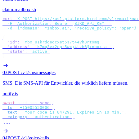
claim-mailbox.sh
curl
 -X
 POST
 https://us1.platform.bird.com/v1/email/mai
  -H
 "
Authorization: Bearer 
$
BIRD_API_KEY
"
 \
  -d
 '
{"domain": "inbox.ai", "receive_policy": "open"}
'
{
  "id"
:
 "
mbx_01krdgeqcxet5s7t44vh8rt9mg
"
,
  "address"
:
 "
k7mq3vx2npr5wcj4tzh6@inbox.ai
"
,
  "state"
:
 "
active
"
}
03
POST /v1/sms/messages
SMS
.
Die SMS-API für Entwickler, die wirklich liefern müssen.
notify.ts
await
 bird
.
sms
.
send
({
  to
:
 "
+15005550006
"
,
  text
:
 "
Your code is 847291. Expires in 10 min.
"
,
  category
:
 "
authentication
"
,
});
04
POST /v1/voice/calls