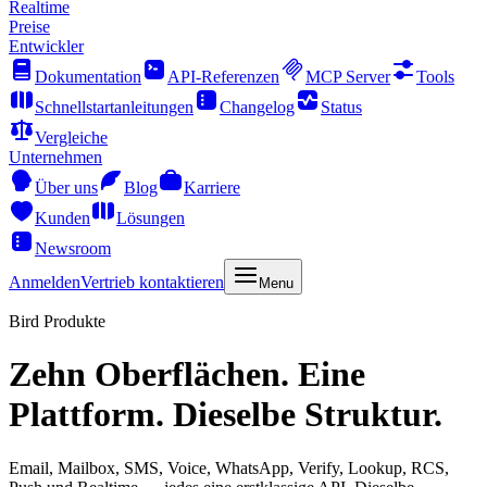
Realtime
Preise
Entwickler
Dokumentation
API-Referenzen
MCP Server
Tools
Schnellstartanleitungen
Changelog
Status
Vergleiche
Unternehmen
Über uns
Blog
Karriere
Kunden
Lösungen
Newsroom
Anmelden
Vertrieb kontaktieren
Menu
Bird Produkte
Zehn Oberflächen. Eine
Plattform. Dieselbe Struktur.
Email, Mailbox, SMS, Voice, WhatsApp, Verify, Lookup, RCS,