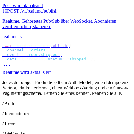
Push wird aktualisiert
10
POST /v1/realtime/publish
Realtime
.
Gehostetes Pub/Sub über WebSocket. Abonnieren,
veröffentlichen, skalieren.
realtime.ts
await
 bird
.
realtime
.
publish
({
  channel
:
 "
orders
"
,
  event
:
 "
order.shipped
"
,
  data
:
 {
 orderId
,
 status
:
 "
shipped
"
 },
});
Realtime wird aktualisiert
Jedes der obigen Produkte teilt ein Auth-Modell, einen Idempotenz-
Vertrag, ein Fehlerformat, einen Webhook-Vertrag und ein Cursor-
Paginierungsschema. Lernen Sie eines kennen, kennen Sie alle.
/ Auth
/ Idempotency
/ Errors
/ Webhooks