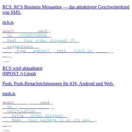
RCS
.
RCS Business Messaging — das attraktivere Geschwisterkind
von SMS.
rich.ts
await
 bird
.
rcs
.
send
({
  to
:
 "
+15005550006
"
,
  text
:
 "
Your order shipped! 📦
"
,
  suggestions
:
 [
    {
 type
:
 "
openUrl
"
,
 text
:
 "
Track it
"
,
 url 
},
  ],
});
RCS wird aktualisiert
09
POST /v1/push
Push
.
Push-Benachrichtigungen für iOS, Android und Web.
push.ts
await
 bird
.
push
.
send
({
  to
:
 {
 deviceToken 
},
  notification
:
 {
    title
:
 "
Order shipped!
"
,
    body
:
 "
Your package is on its way.
"
,
  },
});