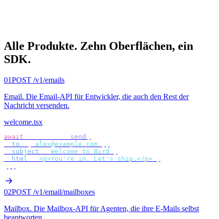
Alle Produkte.
Zehn Oberflächen, ein
SDK.
01
POST /v1/emails
Email
.
Die Email-API für Entwickler, die auch den Rest der
Nachricht versenden.
welcome.tsx
await
 bird
.
email
.
send
({
  to
:
 [
"
alex@example.com
"
],
  subject
:
 "
Welcome to Bird
"
,
  html
:
 "
<p>You're in. Let's ship.</p>
"
,
});
02
POST /v1/email/mailboxes
Mailbox
.
Die Mailbox-API für Agenten, die ihre E-Mails selbst
beantworten.