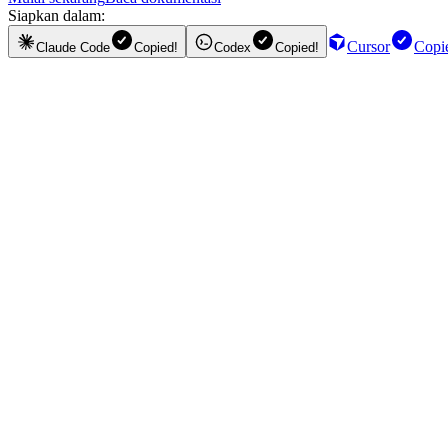
Siapkan dalam:
Cursor
Copi
Claude Code
Copied!
Codex
Copied!