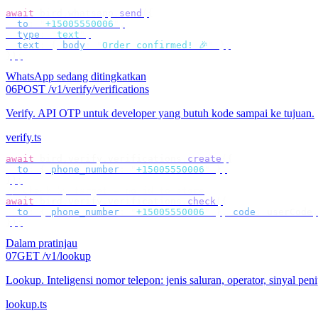
await
 bird
.
whatsapp
.
send
({
  to
:
 "
+15005550006
"
,
  type
:
 "
text
"
,
  text
:
 {
 body
:
 "
Order confirmed! 🎉
"
 },
});
WhatsApp sedang ditingkatkan
06
POST /v1/verify/verifications
Verify
.
API OTP untuk developer yang butuh kode sampai ke tujuan.
verify.ts
await
 bird
.
verify
.
verifications
.
create
({
  to
:
 {
 phone_number
:
 "
+15005550006
"
 },
});
// check by target — no id to store
await
 bird
.
verify
.
verifications
.
check
({
  to
:
 {
 phone_number
:
 "
+15005550006
"
 },
 code
:
 userCode
,
});
Dalam pratinjau
07
GET /v1/lookup
Lookup
.
Inteligensi nomor telepon: jenis saluran, operator, sinyal pen
lookup.ts