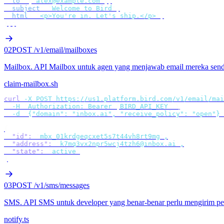
  to
:
 [
"
alex@example.com
"
],
  subject
:
 "
Welcome to Bird
"
,
  html
:
 "
<p>You're in. Let's ship.</p>
"
,
});
02
POST /v1/email/mailboxes
Mailbox
.
API Mailbox untuk agen yang menjawab email mereka sendi
claim-mailbox.sh
curl
 -X
 POST
 https://us1.platform.bird.com/v1/email/mai
  -H
 "
Authorization: Bearer 
$
BIRD_API_KEY
"
 \
  -d
 '
{"domain": "inbox.ai", "receive_policy": "open"}
'
{
  "id"
:
 "
mbx_01krdgeqcxet5s7t44vh8rt9mg
"
,
  "address"
:
 "
k7mq3vx2npr5wcj4tzh6@inbox.ai
"
,
  "state"
:
 "
active
"
}
03
POST /v1/sms/messages
SMS
.
API SMS untuk developer yang benar-benar perlu mengirim pe
notify.ts