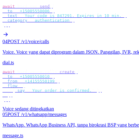
await
 bird
.
sms
.
send
({
  to
:
 "
+15005550006
"
,
  text
:
 "
Your code is 847291. Expires in 10 min.
"
,
  category
:
 "
authentication
"
,
});
04
POST /v1/voice/calls
Voice
.
Voice yang dapat diprogram dalam JSON. Panggilan, IVR, r
dial.ts
await
 bird
.
voice
.
calls
.
create
({
  to
:
 "
+15005550010
"
,
  from
:
 "
+14155550199
"
,
  flow
:
 [
    {
 say
:
 "
Your order is confirmed.
"
 },
  ],
});
Voice sedang ditingkatkan
05
POST /v1/whatsapp/messages
WhatsApp
.
WhatsApp Business API, tanpa birokrasi BSP yang berbel
message.ts