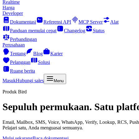
Realtime
Harga
Developer
Dokumentasi
Referensi API
MCP Server
Alat
Panduan memulai cepat
Changelog
Status
Perbandingan
Perusahaan
Tentang
Blog
Karier
Pelanggan
Solusi
Ruang berita
Masuk
Hubungi sales
Menu
Produk Bird
Sepuluh permukaan. Satu platf
Email, Mailbox, SMS, Voice, WhatsApp, Verify, Lookup, RCS, Push,
Pelajari satu, Anda menguasai semuanya.
Mulai sekarang
Baca dokumentasi