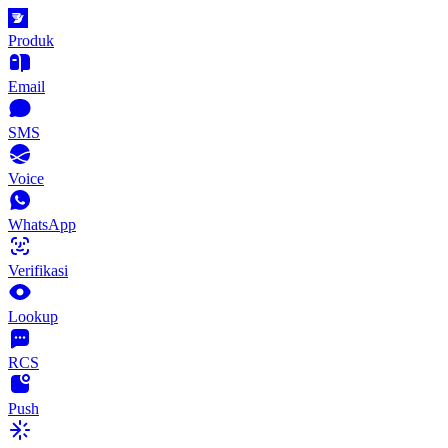
Produk
Email
SMS
Voice
WhatsApp
Verifikasi
Lookup
RCS
Push