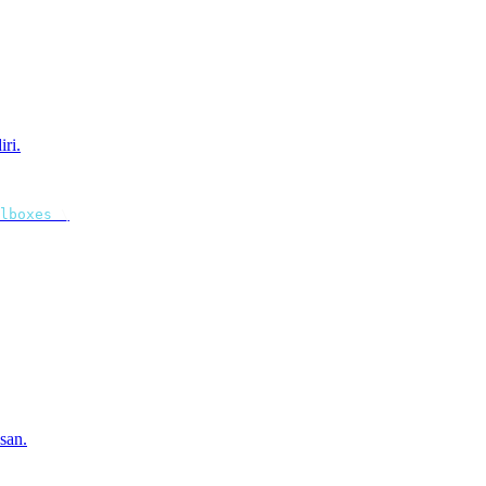
ri.
lboxes
 \
san.