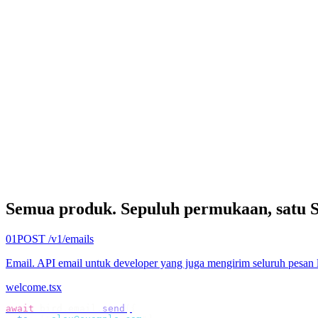
Semua produk.
Sepuluh permukaan, satu 
01
POST /v1/emails
Email
.
API email untuk developer yang juga mengirim seluruh pesan 
welcome.tsx
await
 bird
.
email
.
send
({