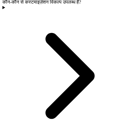
कौन-कौन से कस्टमाइज़ेशन विकल्प उपलब्ध हैं?