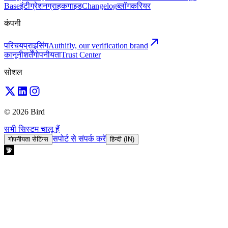
Base
इंटीग्रेशन
ग्राहक
गाइड
Changelog
ब्लॉग
करियर
कंपनी
परिचय
प्राइसिंग
Authifly, our verification brand
कानूनी
शर्तें
गोपनीयता
Trust Center
सोशल
© 2026 Bird
सभी सिस्टम चालू हैं
सपोर्ट से संपर्क करें
गोपनीयता सेटिंग्स
हिन्दी (IN)