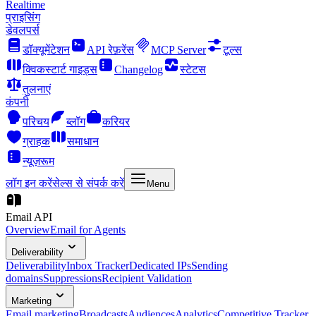
Realtime
प्राइसिंग
डेवलपर्स
डॉक्यूमेंटेशन
API रेफ़रेंस
MCP Server
टूल्स
क्विकस्टार्ट गाइड्स
Changelog
स्टेटस
तुलनाएं
कंपनी
परिचय
ब्लॉग
करियर
ग्राहक
समाधान
न्यूज़रूम
लॉग इन करें
सेल्स से संपर्क करें
Menu
Email API
Overview
Email for Agents
Deliverability
Deliverability
Inbox Tracker
Dedicated IPs
Sending
domains
Suppressions
Recipient Validation
Marketing
Email marketing
Broadcasts
Audiences
Analytics
Competitive Tracker