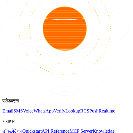
प्रोडक्ट्स
Email
SMS
Voice
WhatsApp
Verify
Lookup
RCS
Push
Realtime
संसाधन
डॉक्यूमेंटेशन
Quickstart
API Reference
MCP Server
Knowledge