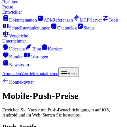
Realtime
Preise
Entwickler
Dokumentation
API-Referenzen
MCP Server
Tools
Schnellstartanleitungen
Changelog
Status
Vergleiche
Unternehmen
Über uns
Blog
Karriere
Kunden
Lösungen
Newsroom
Anmelden
Vertrieb kontaktieren
Menu
Konnektivität
Mobile-Push-Preise
Erreichen Sie Nutzer mit Push-Benachrichtigungen auf iOS,
Android und im Web. Starten Sie kostenlos.
Push-Tarife