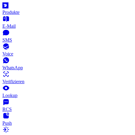
Produkte
E-Mail
SMS
Voice
WhatsApp
Verifizieren
Lookup
RCS
Push