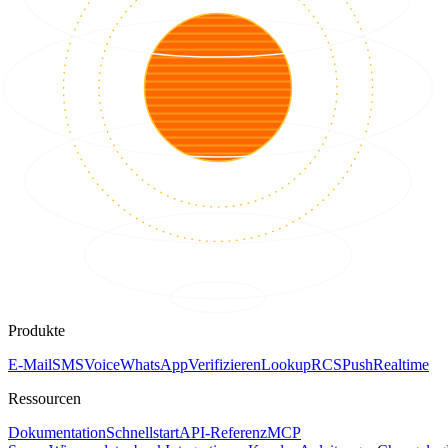
Produkte
E-Mail
SMS
Voice
WhatsApp
Verifizieren
Lookup
RCS
Push
Realtime
Ressourcen
Dokumentation
Schnellstart
API-Referenz
MCP