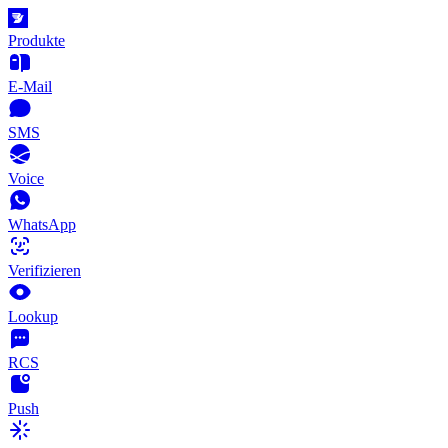
Produkte
E-Mail
SMS
Voice
WhatsApp
Verifizieren
Lookup
RCS
Push