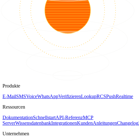
Produkte
E-Mail
SMS
Voice
WhatsApp
Verifizieren
Lookup
RCS
Push
Realtime
Ressourcen
Dokumentation
Schnellstart
API-Referenz
MCP
Server
Wissensdatenbank
Integrationen
Kunden
Anleitungen
Changelog
Unternehmen