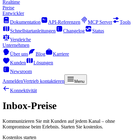
Realtime
Preise
Entwickler
Dokumentation
API-Referenzen
MCP Server
Tools
Schnellstartanleitungen
Changelog
Status
Vergleiche
Unternehmen
Über uns
Blog
Karriere
Kunden
Lösungen
Newsroom
Anmelden
Vertrieb kontaktieren
Menu
Konnektivität
Inbox-Preise
Kommunizieren Sie mit Kunden auf jedem Kanal – ohne
Kompromisse beim Erlebnis. Starten Sie kostenlos.
Kostenlos starten