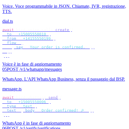
Voice
.
Voce programmabile in JSON. Chiamate, IVR, registrazione,
TTS.
dial.ts
await
 bird
.
voice
.
calls
.
create
({
  to
:
 "
+15005550010
"
,
  from
:
 "
+14155550199
"
,
  flow
:
 [
    {
 say
:
 "
Your order is confirmed.
"
 },
  ],
});
Voice è in fase di aggiornamento
05
POST /v1/whatsapp/messages
WhatsApp
.
L'API WhatsApp Business, senza il passaggio dal BSP.
message.ts
await
 bird
.
whatsapp
.
send
({
  to
:
 "
+15005550006
"
,
  type
:
 "
text
"
,
  text
:
 {
 body
:
 "
Order confirmed! 🎉
"
 },
});
WhatsApp è in fase di aggiornamento
06
POST /v1/verify/verifications