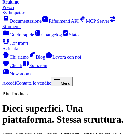
Realtime
Prezzi
Sviluppatori
Documentazione
Riferimenti API
MCP Server
Strumenti
Guide rapide
Changelog
Stato
Confronti
Azienda
Chi siamo
Blog
Lavora con noi
Clienti
Soluzioni
Newsroom
Accedi
Contatta le vendite
Menu
Bird Products
Dieci superfici. Una
piattaforma. Stessa struttura.