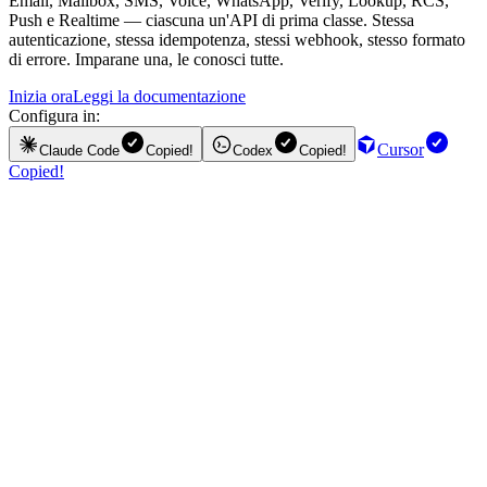
Email, Mailbox, SMS, Voice, WhatsApp, Verify, Lookup, RCS,
Push e Realtime — ciascuna un'API di prima classe. Stessa
autenticazione, stessa idempotenza, stessi webhook, stesso formato
di errore. Imparane una, le conosci tutte.
Inizia ora
Leggi la documentazione
Configura in:
Cursor
Claude Code
Copied!
Codex
Copied!
Copied!