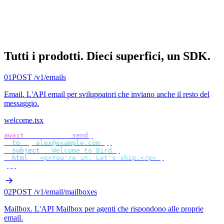
Tutti i prodotti.
Dieci superfici, un SDK.
01
POST /v1/emails
Email
.
L'API email per sviluppatori che inviano anche il resto del
messaggio.
welcome.tsx
await
 bird
.
email
.
send
({
  to
:
 [
"
alex@example.com
"
],
  subject
:
 "
Welcome to Bird
"
,
  html
:
 "
<p>You're in. Let's ship.</p>
"
,
});
02
POST /v1/email/mailboxes
Mailbox
.
L'API Mailbox per agenti che rispondono alle proprie
email.