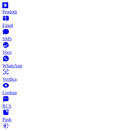
Prodotti
Email
SMS
Voce
WhatsApp
Verifica
Lookup
RCS
Push