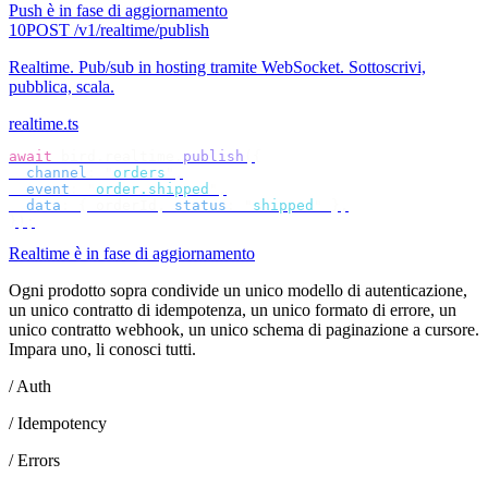
Push è in fase di aggiornamento
10
POST /v1/realtime/publish
Realtime
.
Pub/sub in hosting tramite WebSocket. Sottoscrivi,
pubblica, scala.
realtime.ts
await
 bird
.
realtime
.
publish
({
  channel
:
 "
orders
"
,
  event
:
 "
order.shipped
"
,
  data
:
 {
 orderId
,
 status
:
 "
shipped
"
 },
});
Realtime è in fase di aggiornamento
Ogni prodotto sopra condivide un unico modello di autenticazione,
un unico contratto di idempotenza, un unico formato di errore, un
unico contratto webhook, un unico schema di paginazione a cursore.
Impara uno, li conosci tutti.
/ Auth
/ Idempotency
/ Errors