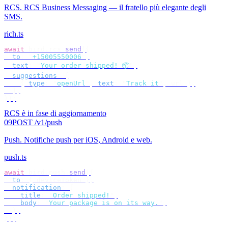
RCS
.
RCS Business Messaging — il fratello più elegante degli
SMS.
rich.ts
await
 bird
.
rcs
.
send
({
  to
:
 "
+15005550006
"
,
  text
:
 "
Your order shipped! 📦
"
,
  suggestions
:
 [
    {
 type
:
 "
openUrl
"
,
 text
:
 "
Track it
"
,
 url 
},
  ],
});
RCS è in fase di aggiornamento
09
POST /v1/push
Push
.
Notifiche push per iOS, Android e web.
push.ts
await
 bird
.
push
.
send
({
  to
:
 {
 deviceToken 
},
  notification
:
 {
    title
:
 "
Order shipped!
"
,
    body
:
 "
Your package is on its way.
"
,
  },
});