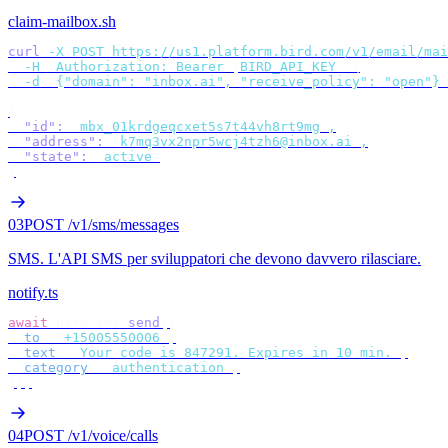
claim-mailbox.sh
curl
 -X
 POST
 https://us1.platform.bird.com/v1/email/mai
  -H
 "
Authorization: Bearer 
$
BIRD_API_KEY
"
 \
  -d
 '
{"domain": "inbox.ai", "receive_policy": "open"}
'
{
  "id"
:
 "
mbx_01krdgeqcxet5s7t44vh8rt9mg
"
,
  "address"
:
 "
k7mq3vx2npr5wcj4tzh6@inbox.ai
"
,
  "state"
:
 "
active
"
}
03
POST /v1/sms/messages
SMS
.
L'API SMS per sviluppatori che devono davvero rilasciare.
notify.ts
await
 bird
.
sms
.
send
({
  to
:
 "
+15005550006
"
,
  text
:
 "
Your code is 847291. Expires in 10 min.
"
,
  category
:
 "
authentication
"
,
});
04
POST /v1/voice/calls