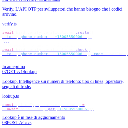
Verify
.
L'API OTP per sviluppatori che hanno bisogno che i codici
arrivino.
verify.ts
await
 bird
.
verify
.
verifications
.
create
({
  to
:
 {
 phone_number
:
 "
+15005550006
"
 },
});
// check by target — no id to store
await
 bird
.
verify
.
verifications
.
check
({
  to
:
 {
 phone_number
:
 "
+15005550006
"
 },
 code
:
 userCode
,
});
In anteprima
07
GET /v1/lookup
Lookup
.
Intelligence sui numeri di telefono: tipo di linea, operatore,
segnali di frode.
lookup.ts
const
 {
 lineType
,
 carrier
,
 fraud 
}
 =
  await
 bird
.
lookup
.
get
(
"
+15005550006
"
);
Lookup è in fase di aggiornamento
08
POST /v1/rcs