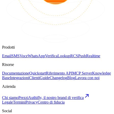
Prodotti
Email
SMS
Voce
WhatsApp
Verifica
Lookup
RCS
Push
Realtime
Risorse
Documentazione
Quickstart
Riferimento API
MCP Server
Knowledge
Base
Integrazioni
Clienti
Guide
Changelog
Blog
Lavora con noi
Azienda
Chi siamo
Prezzi
Authifly, il nostro brand di verifica
Legale
Termini
Privacy
Centro di fiducia
Social